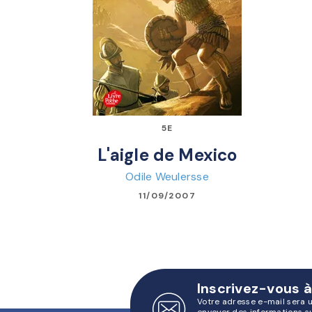
5E
L'aigle de Mexico
Odile Weulersse
11/09/2007
Inscrivez-vous à
Votre adresse e-mail sera 
envoyer des informations s