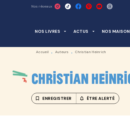
Nos réseaux
MENU
RECHERCHE
CONTENU
NOS LIVRES
arrow_drop_down
ACTUS
arrow_drop_down
NOS MAISON
Accueil
Auteurs
Christian Heinrich
•
•
Christian Heinri
bookmark_border
ENREGISTRER
notifications_none_outline
ÊTRE ALERTÉ