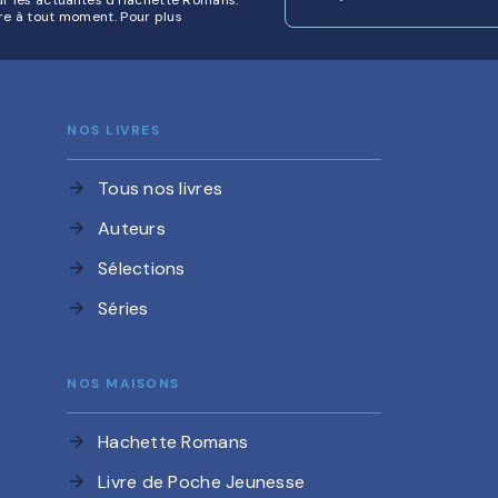
re à tout moment. Pour plus
NOS LIVRES
Tous nos livres
arrow_forward
Auteurs
arrow_forward
Sélections
arrow_forward
Séries
arrow_forward
NOS MAISONS
Hachette Romans
arrow_forward
Livre de Poche Jeunesse
arrow_forward