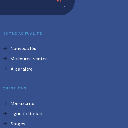
NOTRE ACTUALITÉ
Nouveautés
arrow_forward
Meilleures ventes
arrow_forward
À paraître
arrow_forward
QUESTIONS
Manuscrits
arrow_forward
Ligne éditoriale
arrow_forward
Stages
arrow_forward