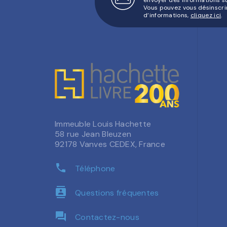
Vous pouvez vous désinscri
d’informations,
cliquez ici
.
Immeuble Louis Hachette
58 rue Jean Bleuzen
92178 Vanves CEDEX, France
phone
Téléphone
contacts
Questions fréquentes
question_answer
Contactez-nous