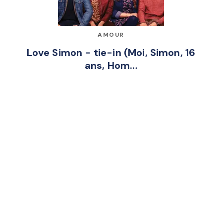
AMOUR
Love Simon - tie-in (Moi, Simon, 16
ans, Hom…
Becky Albertalli
30/05/2018
Inscrivez-vous à la newsletter
Votre adresse e-mail sera uniquement utilisée pour
vous envoyer des informations sur les actualités
d'Hachette Romans. Vous pouvez vous désinscrire à
tout moment. Pour plus d’informations,
cliquez ici
.