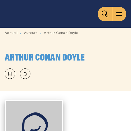
MENU
RECHERCHE
CONTENU
menu
PIED DE PAGE
Accueil
Auteurs
Arthur Conan Doyle
•
•
Arthur Conan Doyle
bookmark_border
notifications_none_outlined