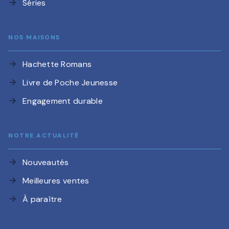
Séries
arrow_forward
NOS MAISONS
Hachette Romans
arrow_forward
Livre de Poche Jeunesse
arrow_forward
Engagement durable
arrow_forward
NOTRE ACTUALITÉ
Nouveautés
arrow_forward
Meilleures ventes
arrow_forward
À paraître
arrow_forward