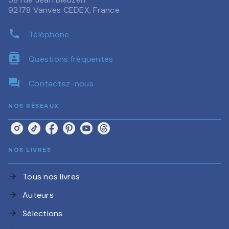
92178 Vanves CEDEX, France
phone
Téléphone
contacts
Questions fréquentes
question_answer
Contactez-nous
NOS RÉSEAUX
NOS LIVRES
Tous nos livres
arrow_forward
Auteurs
arrow_forward
Sélections
arrow_forward