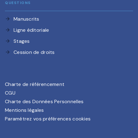
QUESTIONS
Manuscrits
arrow_forward
Ligne éditoriale
arrow_forward
Stages
arrow_forward
Cession de droits
arrow_forward
Charte de référencement
CGU
Charte des Données Personnelles
Mentions légales
Paramétrez vos préférences cookies