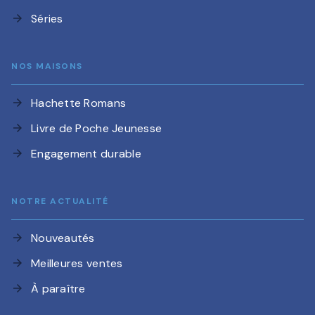
Séries
arrow_forward
NOS MAISONS
Hachette Romans
arrow_forward
Livre de Poche Jeunesse
arrow_forward
Engagement durable
arrow_forward
NOTRE ACTUALITÉ
Nouveautés
arrow_forward
Meilleures ventes
arrow_forward
À paraître
arrow_forward