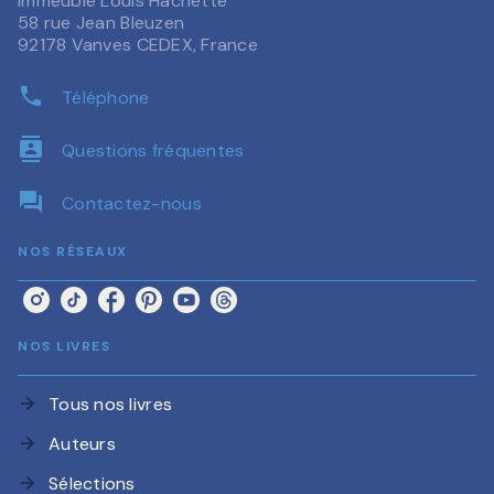
Immeuble Louis Hachette
58 rue Jean Bleuzen
92178 Vanves CEDEX, France
phone
Téléphone
contacts
Questions fréquentes
question_answer
Contactez-nous
NOS RÉSEAUX
NOS LIVRES
Tous nos livres
arrow_forward
Auteurs
arrow_forward
Sélections
arrow_forward