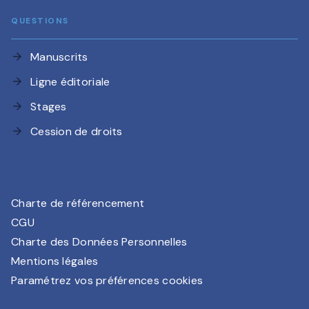
QUESTIONS
Manuscrits
arrow_forward
Ligne éditoriale
arrow_forward
Stages
arrow_forward
Cession de droits
arrow_forward
Charte de référencement
CGU
Charte des Données Personnelles
Mentions légales
Paramétrez vos préférences cookies