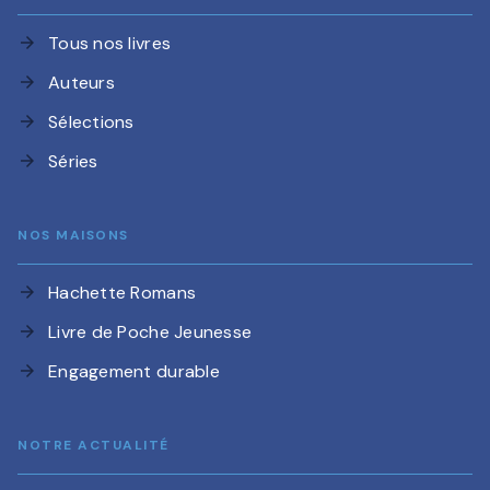
Tous nos livres
arrow_forward
Auteurs
arrow_forward
Sélections
arrow_forward
Séries
arrow_forward
NOS MAISONS
Hachette Romans
arrow_forward
Livre de Poche Jeunesse
arrow_forward
Engagement durable
arrow_forward
NOTRE ACTUALITÉ