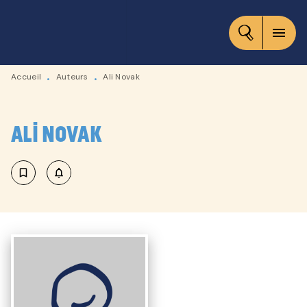
MENU
RECHERCHE
CONTENU
menu
PIED DE PAGE
Accueil
Auteurs
Ali Novak
•
•
Ali Novak
bookmark_border
notifications_none_outlined