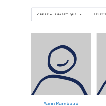
arrow_drop_down
ORDRE ALPHABÉTIQUE
SÉLEC
Yann Rambaud