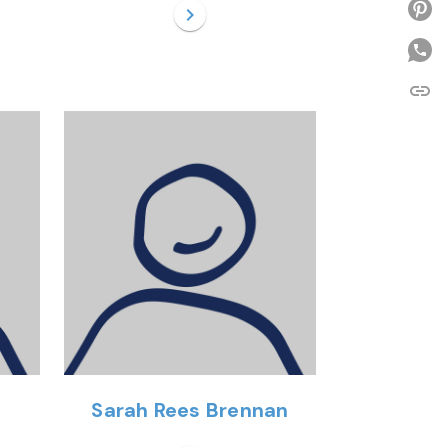
P
chevron_right
link
C
Sarah Rees Brennan