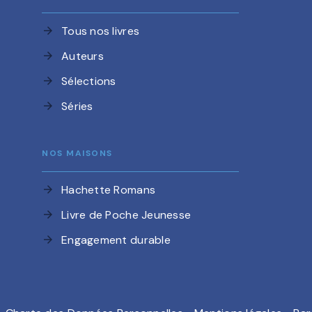
Tous nos livres
arrow_forward
Auteurs
arrow_forward
Sélections
arrow_forward
Séries
arrow_forward
NOS MAISONS
Hachette Romans
arrow_forward
Livre de Poche Jeunesse
arrow_forward
Engagement durable
arrow_forward