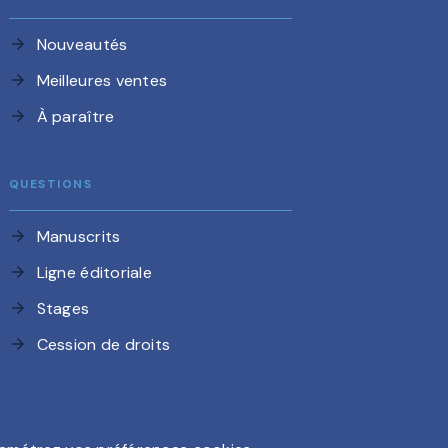
Nouveautés
arrow_forward
Meilleures ventes
arrow_forward
À paraître
arrow_forward
QUESTIONS
Manuscrits
arrow_forward
Ligne éditoriale
arrow_forward
Stages
arrow_forward
Cession de droits
arrow_forward