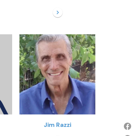
chevron_right
Jim Razzi