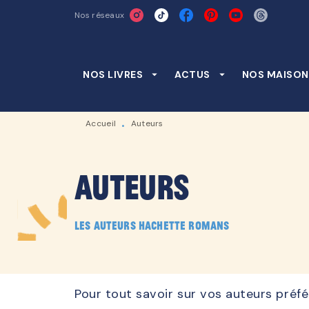
Nos réseaux
MENU
RECHERCHE
CONTENU
NOS LIVRES
arrow_drop_down
ACTUS
arrow_drop_down
NOS MAISON
Accueil
Auteurs
•
Auteurs
Les auteurs Hachette Romans
Pour tout savoir sur vos auteurs préfé