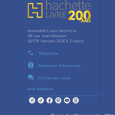
Immeuble Louis Hachette
58 rue Jean Bleuzen
92178 Vanves CEDEX, France
phone
Téléphone
contacts
Questions fréquentes
question_answer
Contactez-nous
NOS RÉSEAUX