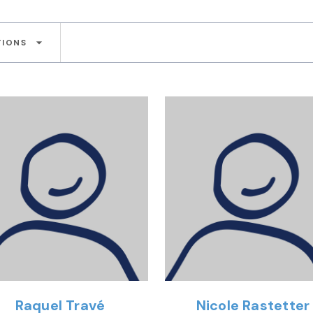
arrow_drop_down
TIONS
Raquel Travé
Nicole Rastetter