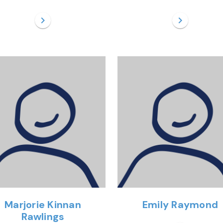
chevron_right
chevron_right
Marjorie Kinnan
Emily Raymond
Rawlings