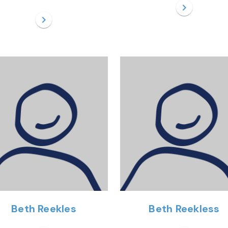
chevron_right
chevron_right
Beth Reekles
Beth Reekless