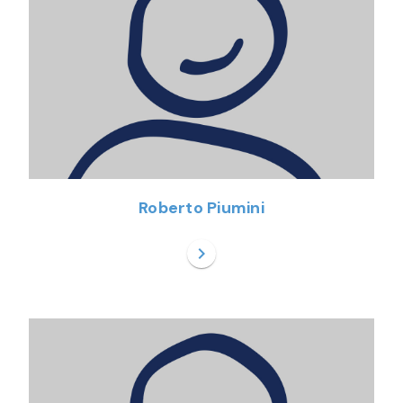
Roberto Piumini
chevron_right