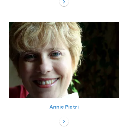
chevron_right
Annie Pietri
chevron_right