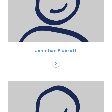
Jonathan Plackett
chevron_right