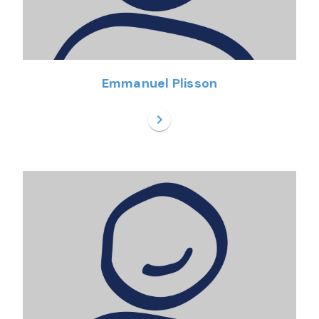
Emmanuel Plisson
chevron_right