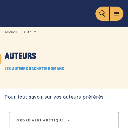
MENU
RECHERCHE
CONTENU
menu
PIED DE PAGE
Accueil
Auteurs
•
Auteurs
Les auteurs Hachette Romans
Pour tout savoir sur vos auteurs préférés
arrow_drop_down
ORDRE ALPHABÉTIQUE