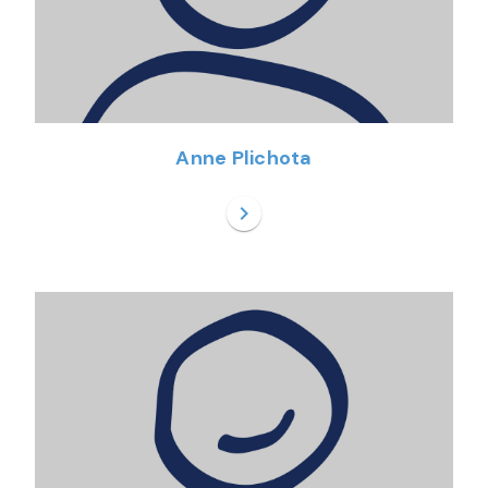
Anne Plichota
chevron_right