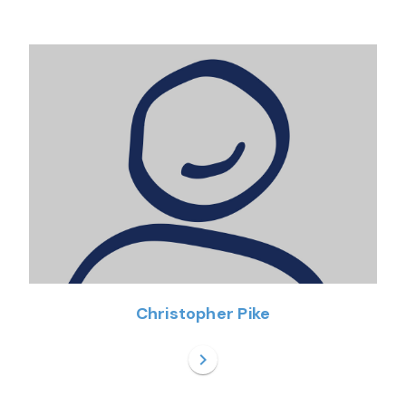
Christopher Pike
chevron_right