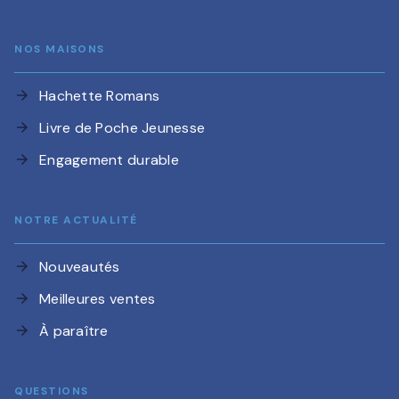
NOS MAISONS
Hachette Romans
arrow_forward
Livre de Poche Jeunesse
arrow_forward
Engagement durable
arrow_forward
NOTRE ACTUALITÉ
Nouveautés
arrow_forward
Meilleures ventes
arrow_forward
À paraître
arrow_forward
QUESTIONS