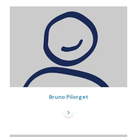
Bruno Pilorget
chevron_right