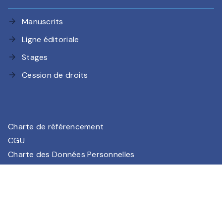
Manuscrits
arrow_forward
Ligne éditoriale
arrow_forward
Stages
arrow_forward
Cession de droits
arrow_forward
Charte de référencement
CGU
Charte des Données Personnelles
Mentions légales
Paramétrez vos préférences cookies