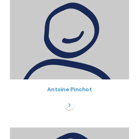
Antoine Pinchot
chevron_right