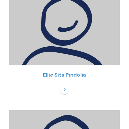
Ellie Sita Pindolia
chevron_right