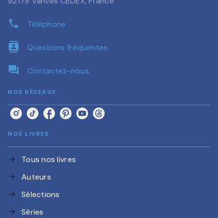
92178 Vanves CEDEX, France
phone
Téléphone
contacts
Questions fréquentes
question_answer
Contactez-nous
NOS RÉSEAUX
NOS LIVRES
Tous nos livres
arrow_forward
Auteurs
arrow_forward
Sélections
arrow_forward
Séries
arrow_forward