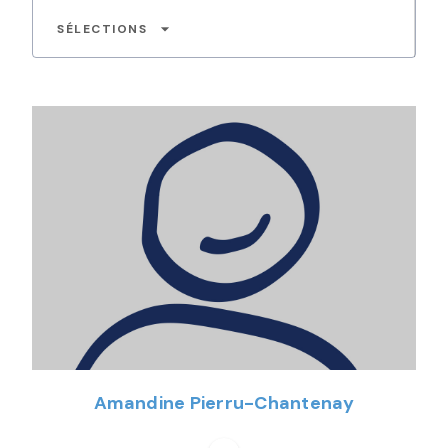
arrow_drop_down
SÉLECTIONS
Amandine Pierru-Chantenay