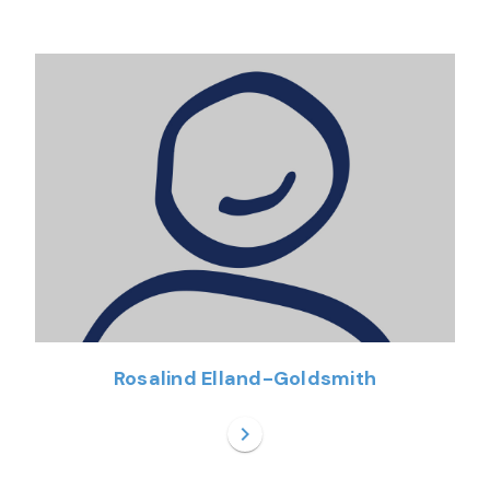
Rosalind Elland-Goldsmith
chevron_right