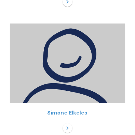
chevron_right
Simone Elkeles
chevron_right