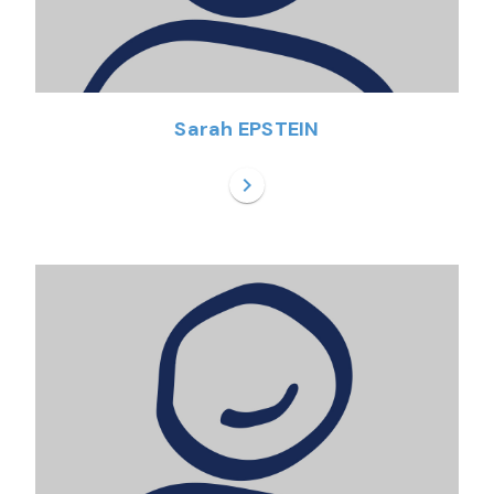
Sarah EPSTEIN
chevron_right