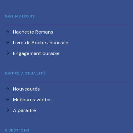
NOS MAISONS
Hachette Romans
arrow_forward
Livre de Poche Jeunesse
arrow_forward
Engagement durable
arrow_forward
NOTRE ACTUALITÉ
Nouveautés
arrow_forward
Meilleures ventes
arrow_forward
À paraître
arrow_forward
QUESTIONS