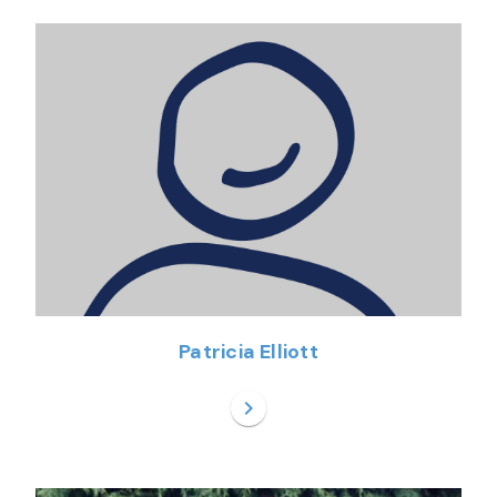
Patricia Elliott
chevron_right