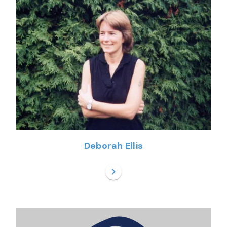
Deborah Ellis
chevron_right