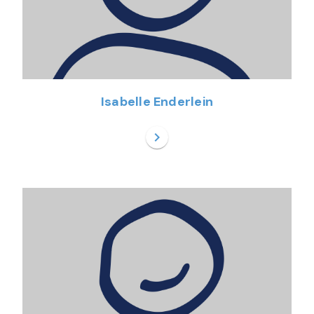
Isabelle Enderlein
chevron_right