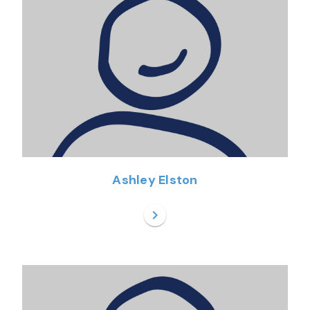
Ashley Elston
chevron_right