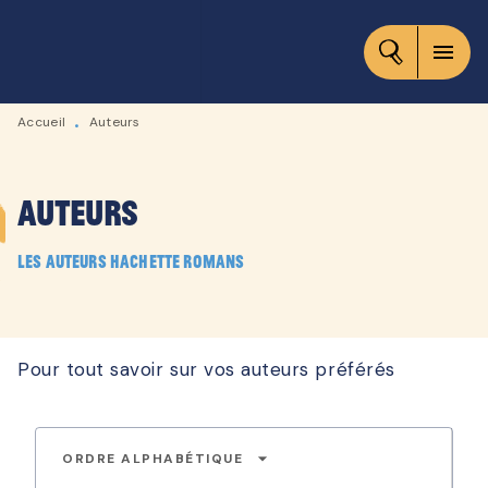
MENU
RECHERCHE
CONTENU
menu
PIED DE PAGE
Accueil
Auteurs
•
Auteurs
Les auteurs Hachette Romans
Pour tout savoir sur vos auteurs préférés
arrow_drop_down
ORDRE ALPHABÉTIQUE