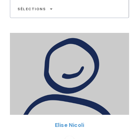
arrow_drop_down
SÉLECTIONS
Elise Nicoli