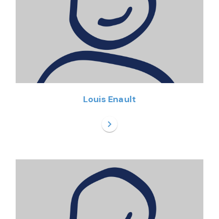
Louis Enault
chevron_right