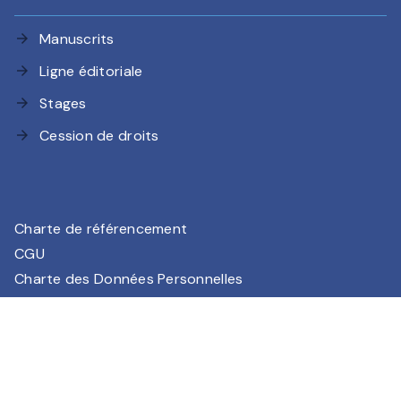
Manuscrits
arrow_forward
Ligne éditoriale
arrow_forward
Stages
arrow_forward
Cession de droits
arrow_forward
Charte de référencement
CGU
Charte des Données Personnelles
Mentions légales
Paramétrez vos préférences cookies