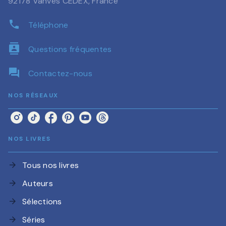
92178 Vanves CEDEX, France
phone
Téléphone
contacts
Questions fréquentes
question_answer
Contactez-nous
NOS RÉSEAUX
NOS LIVRES
Tous nos livres
arrow_forward
Auteurs
arrow_forward
Sélections
arrow_forward
Séries
arrow_forward