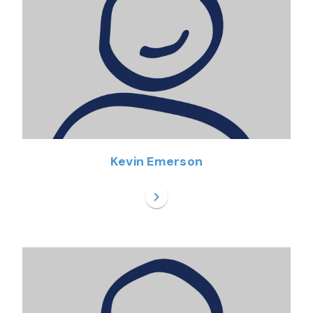
Kevin Emerson
chevron_right