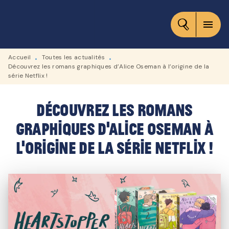
MENU
RECHERCHE
CONTENU
menu
PIED DE PAGE
Accueil
Toutes les actualités
•
•
Découvrez les romans graphiques d’Alice Oseman à l’origine de la
série Netflix !
Découvrez les romans
graphiques d’Alice Oseman à
l’origine de la série Netflix !