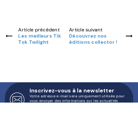
Article précédent
Article suivant
Les meilleurs Tik
Découvrez nos
Tok Twilight
éditions collector !
Inscrivez-vous à la newsletter
Votre adresse e-mail sera uniquement utilisée pour
vous envoyer des informations sur les actualités
d'Hachette Romans. Vous pouvez vous désinscrire à
tout moment. Pour plus d’informations,
cliquez ici
.
Indiquez votre email