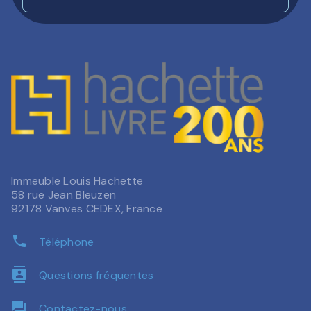
Immeuble Louis Hachette
58 rue Jean Bleuzen
92178 Vanves CEDEX, France
phone
Téléphone
contacts
Questions fréquentes
question_answer
Contactez-nous