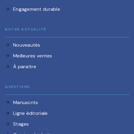
Engagement durable
arrow_forward
NOTRE ACTUALITÉ
Nouveautés
arrow_forward
Meilleures ventes
arrow_forward
À paraître
arrow_forward
QUESTIONS
Manuscrits
arrow_forward
Ligne éditoriale
arrow_forward
Stages
arrow_forward