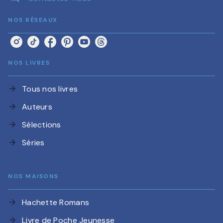
NOS RÉSEAUX
NOS LIVRES
Tous nos livres
arrow_forward
Auteurs
arrow_forward
Sélections
arrow_forward
Séries
arrow_forward
NOS MAISONS
Hachette Romans
arrow_forward
Livre de Poche Jeunesse
arrow_forward