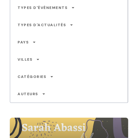
arrow_drop_down
TYPES D'ÉVÈNEMENTS
arrow_drop_down
TYPES D'ACTUALITÉS
arrow_drop_down
PAYS
arrow_drop_down
VILLES
arrow_drop_down
CATÉGORIES
arrow_drop_down
AUTEURS