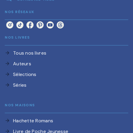
NOS RÉSEAUX
NOS LIVRES
Tous nos livres
arrow_forward
Auteurs
arrow_forward
Sélections
arrow_forward
Séries
arrow_forward
NOS MAISONS
Hachette Romans
arrow_forward
Livre de Poche Jeunesse
arrow_forward