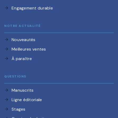
Engagement durable
arrow_forward
NOTRE ACTUALITÉ
Nouveautés
arrow_forward
Meilleures ventes
arrow_forward
À paraître
arrow_forward
QUESTIONS
Manuscrits
arrow_forward
Ligne éditoriale
arrow_forward
Stages
arrow_forward