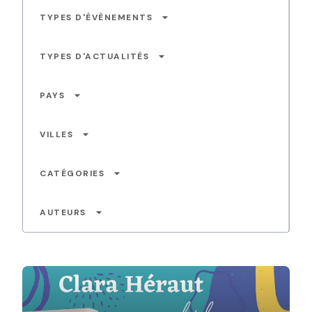
arrow_drop_down
TYPES D'ÉVÈNEMENTS
arrow_drop_down
TYPES D'ACTUALITÉS
arrow_drop_down
PAYS
arrow_drop_down
VILLES
arrow_drop_down
CATÉGORIES
arrow_drop_down
AUTEURS