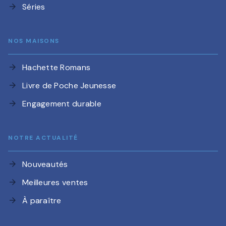
Séries
arrow_forward
NOS MAISONS
Hachette Romans
arrow_forward
Livre de Poche Jeunesse
arrow_forward
Engagement durable
arrow_forward
NOTRE ACTUALITÉ
Nouveautés
arrow_forward
Meilleures ventes
arrow_forward
À paraître
arrow_forward