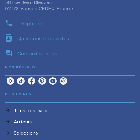
58 rue Jean Bleuzen
92178 Vanves CEDEX, France
phone
Téléphone
contacts
Questions fréquentes
question_answer
Contactez-nous
NOS RÉSEAUX
NOS LIVRES
Tous nos livres
arrow_forward
Auteurs
arrow_forward
Sélections
arrow_forward