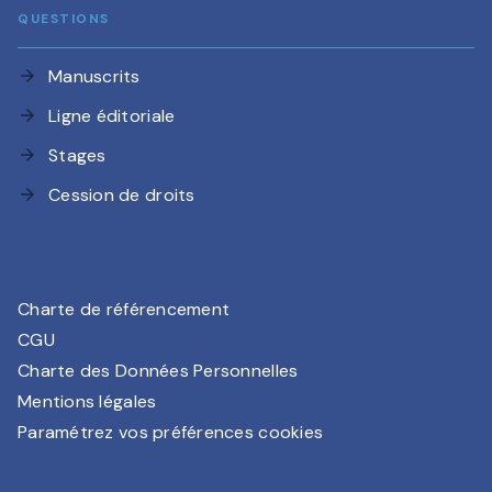
QUESTIONS
Manuscrits
arrow_forward
Ligne éditoriale
arrow_forward
Stages
arrow_forward
Cession de droits
arrow_forward
Charte de référencement
CGU
Charte des Données Personnelles
Mentions légales
Paramétrez vos préférences cookies