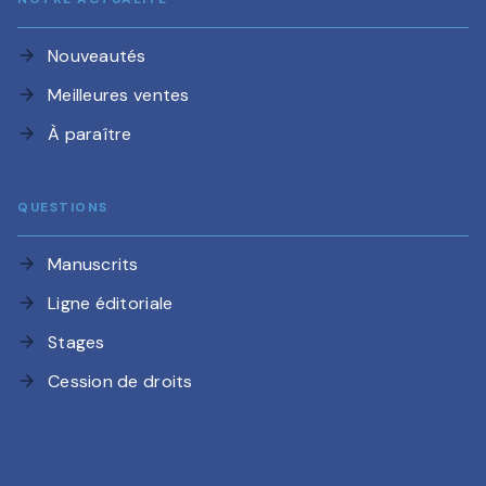
Nouveautés
arrow_forward
Meilleures ventes
arrow_forward
À paraître
arrow_forward
QUESTIONS
Manuscrits
arrow_forward
Ligne éditoriale
arrow_forward
Stages
arrow_forward
Cession de droits
arrow_forward