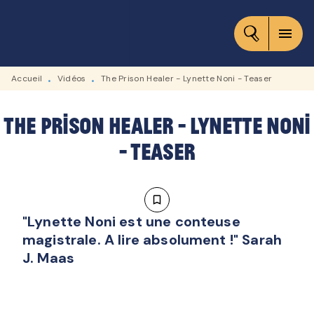
MENU
RECHERCHE
CONTENU
menu
PIED DE PAGE
Accueil
Vidéos
The Prison Healer - Lynette Noni - Teaser
•
•
The Prison Healer - Lynette Noni
- Teaser
bookmark_border
"Lynette Noni est une conteuse
magistrale. A lire absolument !" Sarah
J. Maas