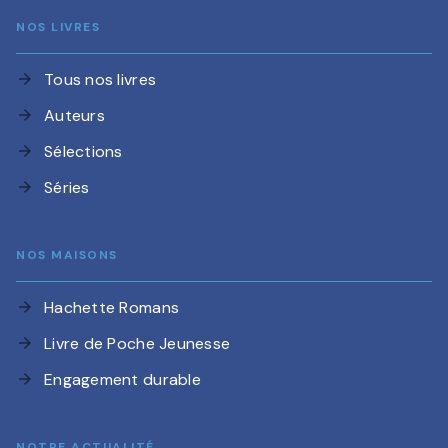
NOS LIVRES
Tous nos livres
arrow_forward
Auteurs
arrow_forward
Sélections
arrow_forward
Séries
arrow_forward
NOS MAISONS
Hachette Romans
arrow_forward
Livre de Poche Jeunesse
arrow_forward
Engagement durable
arrow_forward
NOTRE ACTUALITÉ