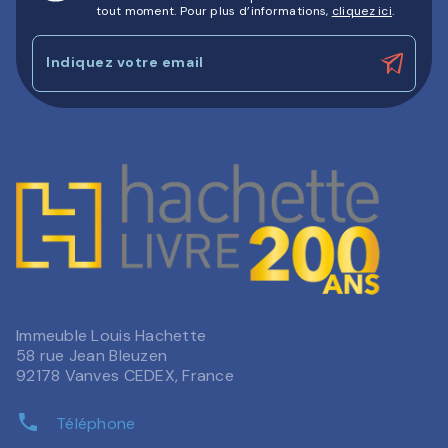
tout moment. Pour plus d’informations,
cliquez ici
.
Indiquez votre email
Immeuble Louis Hachette
58 rue Jean Bleuzen
92178 Vanves CEDEX, France
phone
Téléphone