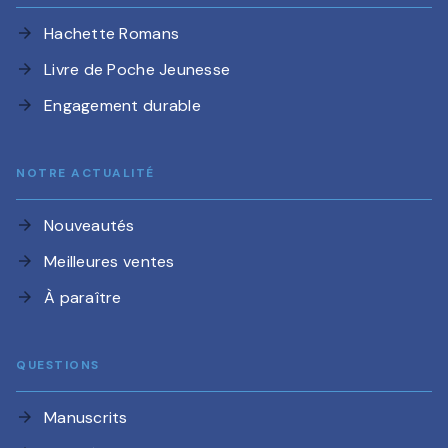
Hachette Romans
arrow_forward
Livre de Poche Jeunesse
arrow_forward
Engagement durable
arrow_forward
NOTRE ACTUALITÉ
Nouveautés
arrow_forward
Meilleures ventes
arrow_forward
À paraître
arrow_forward
QUESTIONS
Manuscrits
arrow_forward