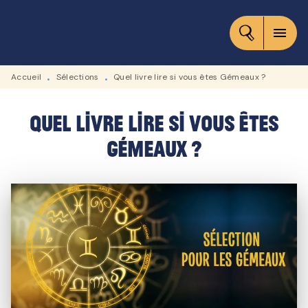
MENU
RECHERCHE
CONTENU
menu
PIED DE PAGE
Accueil
Sélections
Quel livre lire si vous êtes Gémeaux ?
•
•
Quel livre lire si vous êtes
Gémeaux ?