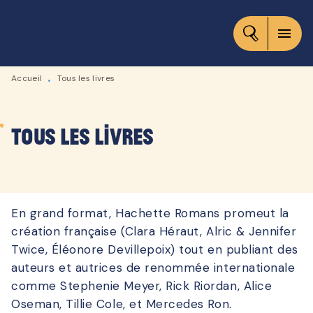
MENU
RECHERCHE
CONTENU
menu
PIED DE PAGE
Accueil
Tous les livres
•
Tous les livres
En grand format, Hachette Romans promeut la
création française (Clara Héraut, Alric & Jennifer
Twice, Éléonore Devillepoix) tout en publiant des
auteurs et autrices de renommée internationale
comme Stephenie Meyer, Rick Riordan, Alice
Oseman, Tillie Cole, et Mercedes Ron.