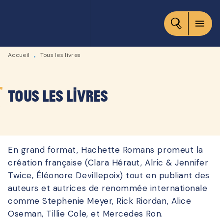
MENU
RECHERCHE
CONTENU
menu
PIED DE PAGE
Accueil
Tous les livres
•
Tous les livres
En grand format, Hachette Romans promeut la
création française (Clara Héraut, Alric & Jennifer
Twice, Éléonore Devillepoix) tout en publiant des
auteurs et autrices de renommée internationale
comme Stephenie Meyer, Rick Riordan, Alice
Oseman, Tillie Cole, et Mercedes Ron.