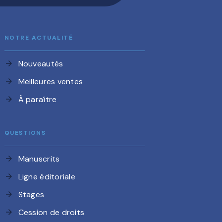
NOTRE ACTUALITÉ
Nouveautés
arrow_forward
Meilleures ventes
arrow_forward
À paraître
arrow_forward
QUESTIONS
Manuscrits
arrow_forward
Ligne éditoriale
arrow_forward
Stages
arrow_forward
Cession de droits
arrow_forward