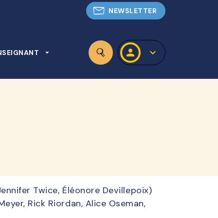
NEWSLETTER
personn
keyboard_arrow_down
NSEIGNANT
arrow_drop_down
search
nnifer Twice, Éléonore Devillepoix)
eyer, Rick Riordan, Alice Oseman,