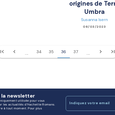
origines de Ter
Umbra
Susanna Isern
08/03/2023
irst_page
chevron_left
chevron_right
last_pa
34
35
36
37
...
...
 la newsletter
uniquement utilisée pour vous
Indiquez votre email
ur les actualités d'Hachette Romans.
re à tout moment. Pour plus