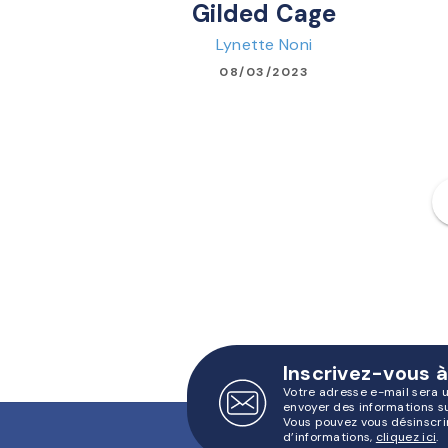
Gilded Cage
Lynette Noni
08/03/2023
f
Inscrivez-vous à
Votre adresse e-mail sera 
envoyer des informations s
Vous pouvez vous désinscri
d’informations,
cliquez ici
.