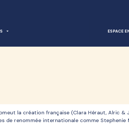
PIED DE PAGE
S
arrow_drop_down
ESPACE E
ut la création française (Clara Héraut, Alric & Je
ices de renommée internationale comme Stephenie M