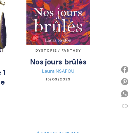
DYSTOPIE / FANTASY
Nos jours brûlés
Laura NSAFOU
 1
15/03/2023
de
P
link
C