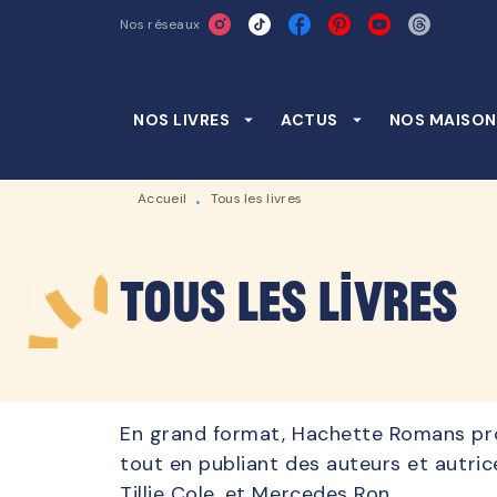
Nos réseaux
MENU
RECHERCHE
CONTENU
NOS LIVRES
arrow_drop_down
ACTUS
arrow_drop_down
NOS MAISON
Accueil
Tous les livres
•
Tous les livres
En grand format, Hachette Romans prome
tout en publiant des auteurs et autr
Tillie Cole, et Mercedes Ron.