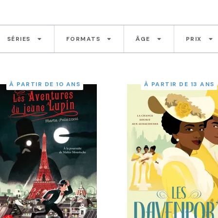
arrow_drop_down
arrow_drop_down
arrow_drop_down
arrow_drop_down
SÉRIES
FORMATS
ÂGE
PRIX
À PARTIR DE 10 ANS
À PARTIR DE 13 ANS