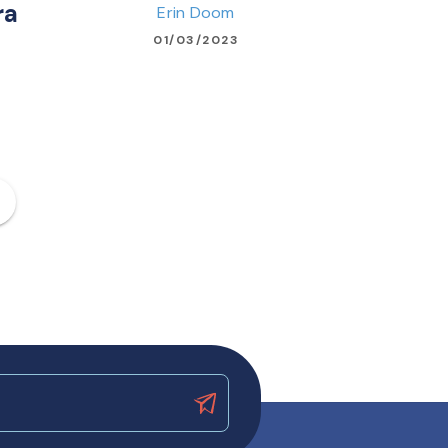
ra
Erin Doom
01/03/2023
ge