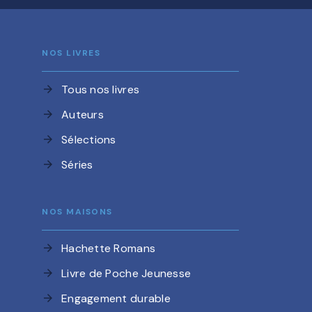
NOS LIVRES
Tous nos livres
arrow_forward
Auteurs
arrow_forward
Sélections
arrow_forward
Séries
arrow_forward
NOS MAISONS
Hachette Romans
arrow_forward
Livre de Poche Jeunesse
arrow_forward
Engagement durable
arrow_forward