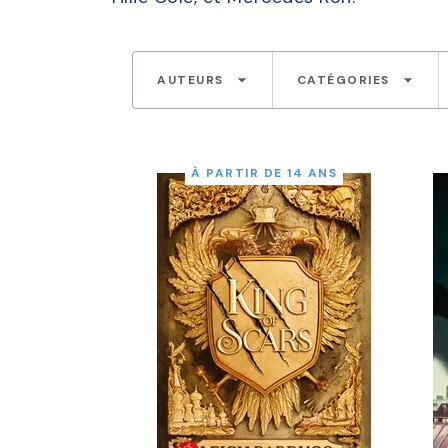
arrow_drop_down
arrow_drop_down
AUTEURS
CATÉGORIES
À PARTIR DE 14 ANS