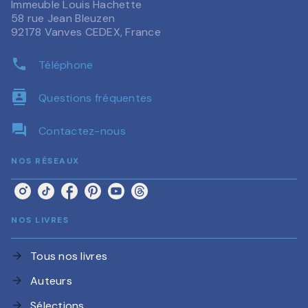
Immeuble Louis Hachette
58 rue Jean Bleuzen
92178 Vanves CEDEX, France
phone
Téléphone
contacts
Questions fréquentes
question_answer
Contactez-nous
NOS RÉSEAUX
NOS LIVRES
Tous nos livres
arrow_forward
Auteurs
arrow_forward
Sélections
arrow_forward