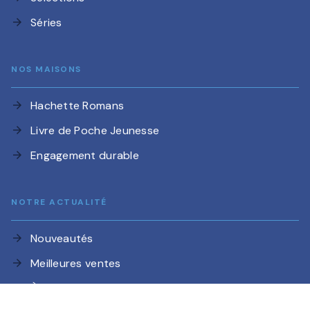
Séries
arrow_forward
NOS MAISONS
Hachette Romans
arrow_forward
Livre de Poche Jeunesse
arrow_forward
Engagement durable
arrow_forward
NOTRE ACTUALITÉ
Nouveautés
arrow_forward
Meilleures ventes
arrow_forward
À paraître
arrow_forward