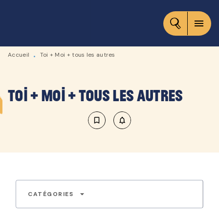
MENU
RECHERCHE
CONTENU
menu
PIED DE PAGE
Accueil
Toi + Moi + tous les autres
•
Toi + Moi + tous les autres
bookmark_border
notifications_none_outlined
arrow_drop_down
CATÉGORIES