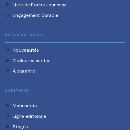
Livre de Poche Jeunesse
arrow_forward
Engagement durable
arrow_forward
NOTRE ACTUALITÉ
Nouveautés
arrow_forward
Meilleures ventes
arrow_forward
À paraître
arrow_forward
QUESTIONS
Manuscrits
arrow_forward
Ligne éditoriale
arrow_forward
Stages
arrow_forward