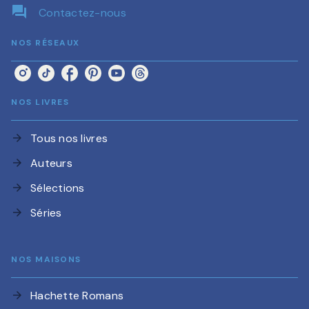
question_answer
Contactez-nous
NOS RÉSEAUX
NOS LIVRES
Tous nos livres
arrow_forward
Auteurs
arrow_forward
Sélections
arrow_forward
Séries
arrow_forward
NOS MAISONS
Hachette Romans
arrow_forward