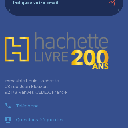
Indiquez votre email
Immeuble Louis Hachette
58 rue Jean Bleuzen
92178 Vanves CEDEX, France
phone
Téléphone
contacts
Questions fréquentes