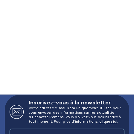
Inscrivez-vous à la newsletter
Votre adresse e-mail sera uniquement utilisée pour
vous envoyer des informations sur les actualités
d'Hachette Romans. Vous pouvez vous désinscrire à
tout moment. Pour plus d’informations,
cliquez ici
.