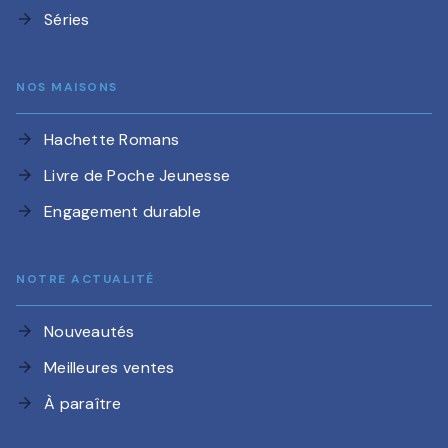
Séries
arrow_forward
NOS MAISONS
Hachette Romans
arrow_forward
Livre de Poche Jeunesse
arrow_forward
Engagement durable
arrow_forward
NOTRE ACTUALITÉ
Nouveautés
arrow_forward
Meilleures ventes
arrow_forward
À paraître
arrow_forward