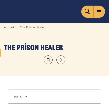
MENU
RECHERCHE
CONTENU
menu
PIED DE PAGE
Accueil
The Prison Healer
•
The Prison Healer
bookmark_border
notifications_none_outlined
arrow_drop_down
PRIX