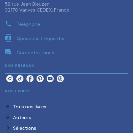
58 rue Jean Bleuzen
92178 Vanves CEDEX, France
phone
Téléphone
contacts
Questions fréquentes
question_answer
Contactez-nous
NOS RÉSEAUX
NOS LIVRES
Tous nos livres
arrow_forward
Auteurs
arrow_forward
Sélections
arrow_forward