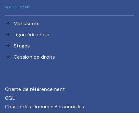
QUESTIONS
Manuscrits
arrow_forward
Ligne éditoriale
arrow_forward
Stages
arrow_forward
Cession de droits
arrow_forward
Charte de référencement
CGU
Charte des Données Personnelles
Mentions légales
Paramétrez vos préférences cookies