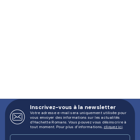
Inscrivez-vous à la newsletter
Votre adresse e-mail sera uniquement utilisée pour
vous envoyer des informations sur les actualités
d'Hachette Romans. Vous pouvez vous désinscrire à
tout moment. Pour plus d’informations,
cliquez ici
.