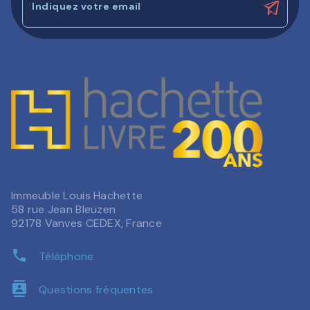
Indiquez votre email
Immeuble Louis Hachette
58 rue Jean Bleuzen
92178 Vanves CEDEX, France
phone
Téléphone
contacts
Questions fréquentes