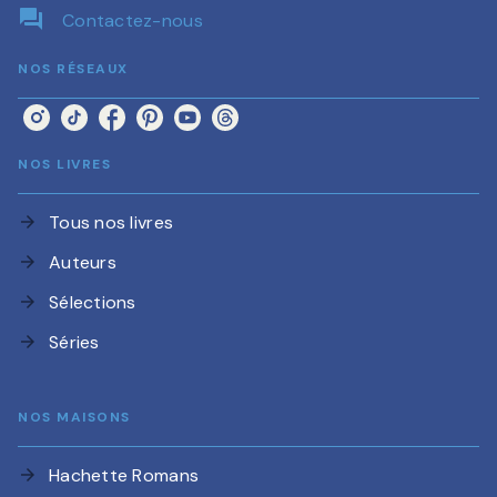
question_answer
Contactez-nous
NOS RÉSEAUX
NOS LIVRES
Tous nos livres
arrow_forward
Auteurs
arrow_forward
Sélections
arrow_forward
Séries
arrow_forward
NOS MAISONS
Hachette Romans
arrow_forward