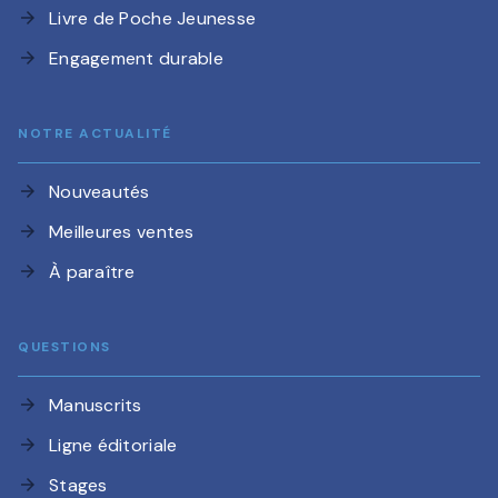
Livre de Poche Jeunesse
arrow_forward
Engagement durable
arrow_forward
NOTRE ACTUALITÉ
Nouveautés
arrow_forward
Meilleures ventes
arrow_forward
À paraître
arrow_forward
QUESTIONS
Manuscrits
arrow_forward
Ligne éditoriale
arrow_forward
Stages
arrow_forward