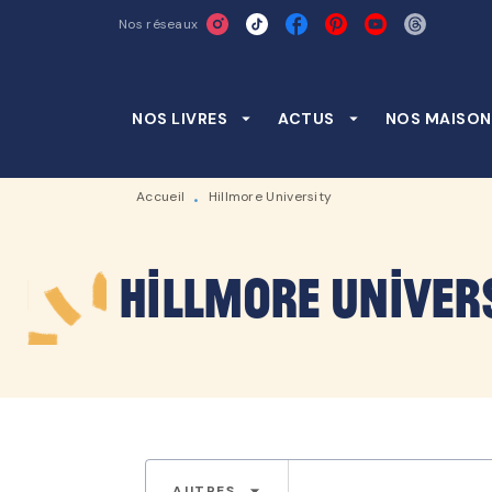
Nos réseaux
MENU
RECHERCHE
CONTENU
NOS LIVRES
arrow_drop_down
ACTUS
arrow_drop_down
NOS MAISON
Accueil
Hillmore University
•
Hillmore Univer
arrow_drop_down
AUTRES