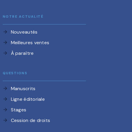
NOTRE ACTUALITÉ
Nouveautés
arrow_forward
Meilleures ventes
arrow_forward
À paraître
arrow_forward
QUESTIONS
Manuscrits
arrow_forward
Ligne éditoriale
arrow_forward
Stages
arrow_forward
Cession de droits
arrow_forward