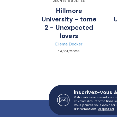
JEUNES ADULTES
Hillmore
University - tome
U
2 - Unexpected
lovers
Eilema Decker
14/01/2026
Inscrivez-vous à
Votre adresse e-mail sera 
envoyer des informations s
Vous pouvez vous désinscri
d’informations,
cliquez ici
.