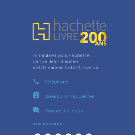
Immeuble Louis Hachette
58 rue Jean Bleuzen
92178 Vanves CEDEX, France
phone
Téléphone
contacts
Questions fréquentes
question_answer
Contactez-nous
NOS RÉSEAUX