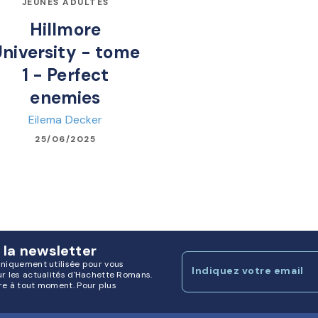
JEUNES ADULTES
Hillmore
niversity - tome
1 - Perfect
enemies
Eilema Decker
25/06/2025
 la newsletter
uniquement utilisée pour vous
Indiquez votre email
ur les actualités d'Hachette Romans.
re à tout moment. Pour plus