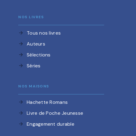
NOS LIVRES
Tous nos livres
arrow_forward
Auteurs
arrow_forward
Sélections
arrow_forward
Séries
arrow_forward
NOS MAISONS
Hachette Romans
arrow_forward
Livre de Poche Jeunesse
arrow_forward
Engagement durable
arrow_forward