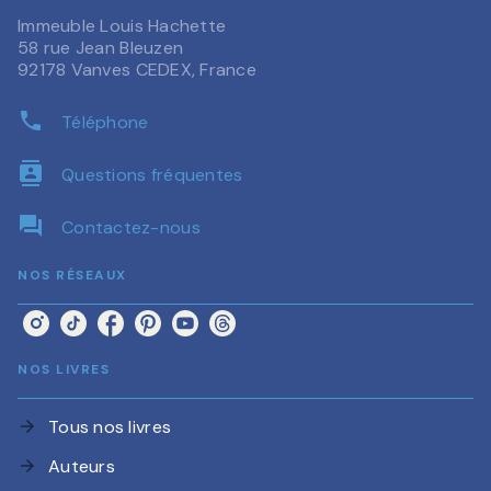
Immeuble Louis Hachette
58 rue Jean Bleuzen
92178 Vanves CEDEX, France
phone
Téléphone
contacts
Questions fréquentes
question_answer
Contactez-nous
NOS RÉSEAUX
NOS LIVRES
Tous nos livres
arrow_forward
Auteurs
arrow_forward