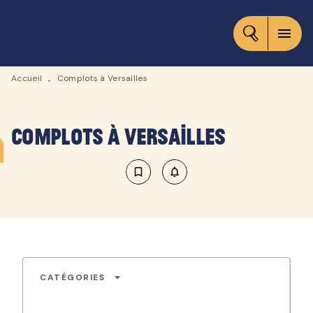
MENU
RECHERCHE
CONTENU
menu
PIED DE PAGE
Accueil
Complots à Versailles
•
Complots à Versailles
bookmark_border
notifications_none_outlined
arrow_drop_down
CATÉGORIES