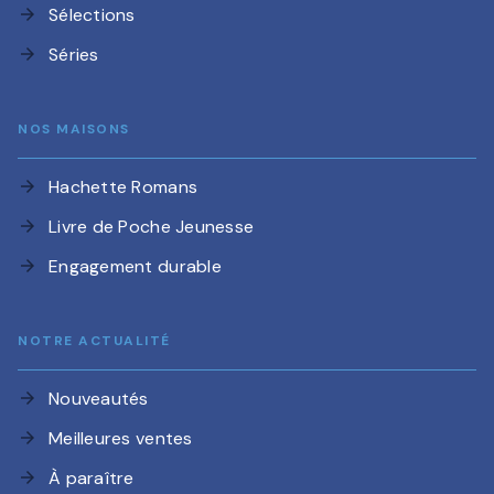
Sélections
arrow_forward
Séries
arrow_forward
NOS MAISONS
Hachette Romans
arrow_forward
Livre de Poche Jeunesse
arrow_forward
Engagement durable
arrow_forward
NOTRE ACTUALITÉ
Nouveautés
arrow_forward
Meilleures ventes
arrow_forward
À paraître
arrow_forward