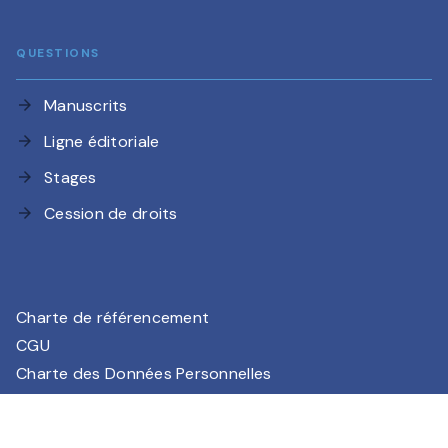
QUESTIONS
Manuscrits
arrow_forward
Ligne éditoriale
arrow_forward
Stages
arrow_forward
Cession de droits
arrow_forward
Charte de référencement
CGU
Charte des Données Personnelles
Mentions légales
Paramétrez vos préférences cookies