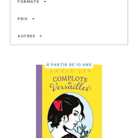
arrow_drop_down
FORMATS
arrow_drop_down
PRIX
arrow_drop_down
AUTRES
À PARTIR DE 10 ANS