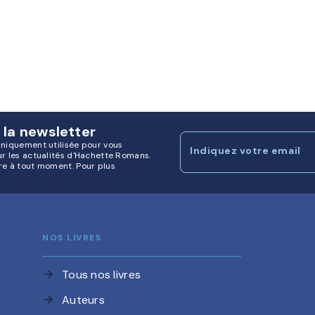
 la newsletter
uniquement utilisée pour vous
Indiquez votre email
ur les actualités d'Hachette Romans.
re à tout moment. Pour plus
NOS LIVRES
Tous nos livres
arrow_forward
Auteurs
arrow_forward