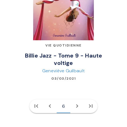
VIE QUOTIDIENNE
Billie Jazz - Tome 9 - Haute
voltige
Geneviève Guilbault
03/03/2021
first_page
chevron_left
chevron_right
last_page
6