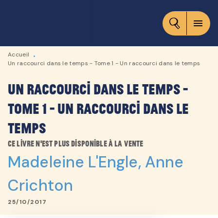
MENU
RECHERCHE
CONTENU
menu
PIED DE PAGE
Accueil
•
Un raccourci dans le temps - Tome 1 - Un raccourci dans le temps
Un raccourci dans le temps -
Tome 1 - Un raccourci dans le
temps
Ce livre n'est plus disponible à la vente
Madeleine L'Engle
,
Anne
Crichton
25/10/2017