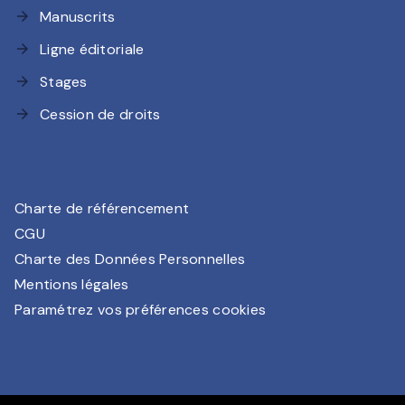
Manuscrits
arrow_forward
Ligne éditoriale
arrow_forward
Stages
arrow_forward
Cession de droits
arrow_forward
Charte de référencement
CGU
Charte des Données Personnelles
Mentions légales
Paramétrez vos préférences cookies