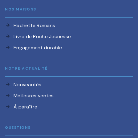
NOS MAISONS
Hachette Romans
arrow_forward
Livre de Poche Jeunesse
arrow_forward
Engagement durable
arrow_forward
NOTRE ACTUALITÉ
Nouveautés
arrow_forward
Meilleures ventes
arrow_forward
À paraître
arrow_forward
QUESTIONS