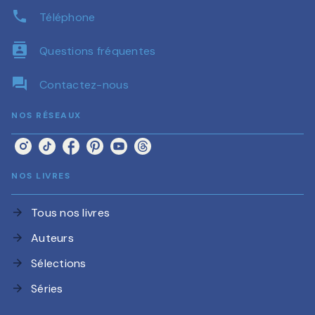
phone
Téléphone
contacts
Questions fréquentes
question_answer
Contactez-nous
NOS RÉSEAUX
NOS LIVRES
Tous nos livres
arrow_forward
Auteurs
arrow_forward
Sélections
arrow_forward
Séries
arrow_forward