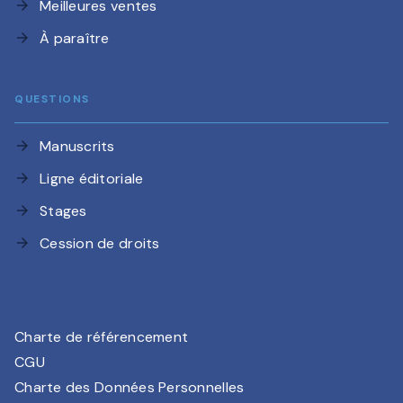
Meilleures ventes
arrow_forward
À paraître
arrow_forward
QUESTIONS
Manuscrits
arrow_forward
Ligne éditoriale
arrow_forward
Stages
arrow_forward
Cession de droits
arrow_forward
Charte de référencement
CGU
Charte des Données Personnelles