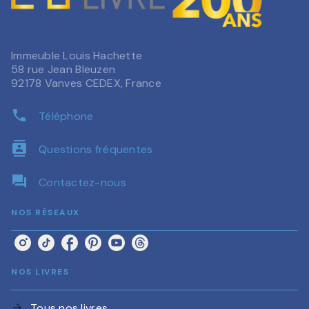
Immeuble Louis Hachette
58 rue Jean Bleuzen
92178 Vanves CEDEX, France
phone
Téléphone
contacts
Questions fréquentes
question_answer
Contactez-nous
NOS RÉSEAUX
NOS LIVRES
Tous nos livres
arrow_forward