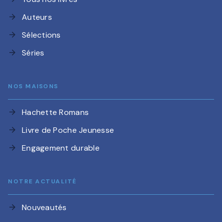
Auteurs
arrow_forward
Sélections
arrow_forward
Séries
arrow_forward
NOS MAISONS
Hachette Romans
arrow_forward
Livre de Poche Jeunesse
arrow_forward
Engagement durable
arrow_forward
NOTRE ACTUALITÉ
Nouveautés
arrow_forward