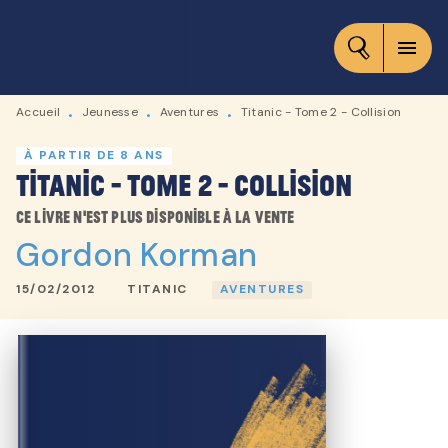
MENU
RECHERCHE
CONTENU
menu
PIED DE PAGE
Accueil
Jeunesse
Aventures
Titanic - Tome 2 - Collision
•
•
•
À PARTIR DE 8 ANS
Titanic - Tome 2 - Collision
Ce livre n'est plus disponible à la vente
Gordon Korman
15/02/2012
TITANIC
AVENTURES