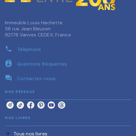
Immeuble Louis Hachette
58 rue Jean Bleuzen
92178 Vanves CEDEX, France
phone
Téléphone
contacts
Questions fréquentes
question_answer
Contactez-nous
NOS RÉSEAUX
NOS LIVRES
Tous nos livres
arrow_forward