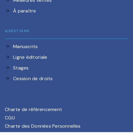
Meilleures ventes
À paraître
arrow_forward
QUESTIONS
Manuscrits
arrow_forward
Ligne éditoriale
arrow_forward
Stages
arrow_forward
Cession de droits
arrow_forward
Charte de référencement
CGU
Charte des Données Personnelles