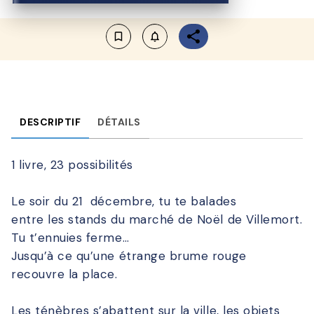
bookmark_border
notifications_none_outlined
DESCRIPTIF
DÉTAILS
1 livre, 23 possibilités
Le soir du 21 décembre, tu te balades
entre les stands du marché de Noël de Villemort.
Tu t’ennuies ferme…
Jusqu’à ce qu’une étrange brume rouge
recouvre la place.
Les ténèbres s’abattent sur la ville, les objets