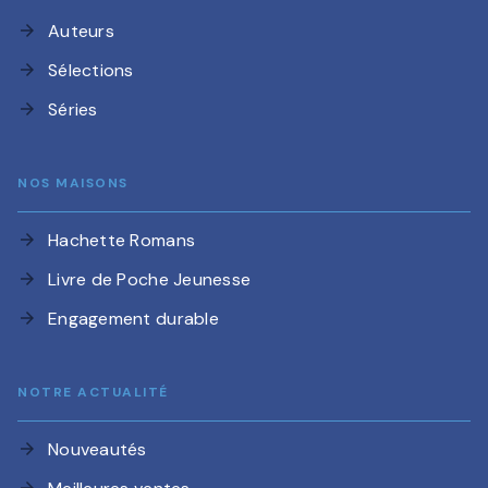
Auteurs
arrow_forward
Sélections
arrow_forward
Séries
arrow_forward
NOS MAISONS
Hachette Romans
arrow_forward
Livre de Poche Jeunesse
arrow_forward
Engagement durable
arrow_forward
NOTRE ACTUALITÉ
Nouveautés
arrow_forward
arrow_forward