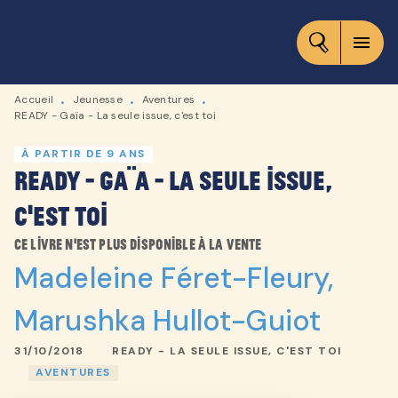
MENU
RECHERCHE
CONTENU
menu
PIED DE PAGE
Accueil
Jeunesse
Aventures
•
•
•
READY - Gaïa - La seule issue, c'est toi
À PARTIR DE 9 ANS
READY - Gaïa - La seule issue,
c'est toi
Ce livre n'est plus disponible à la vente
Madeleine Féret-Fleury
,
Marushka Hullot-Guiot
31/10/2018
READY - LA SEULE ISSUE, C'EST TOI
AVENTURES