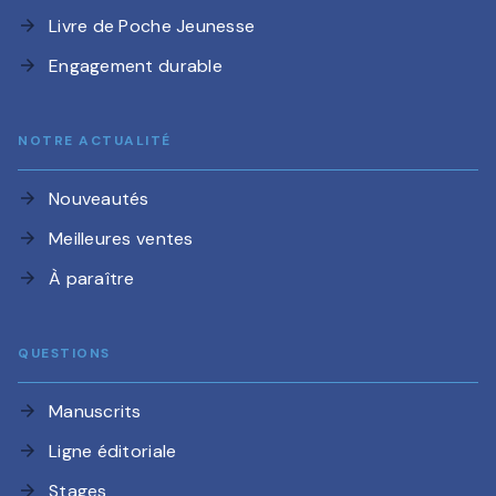
Livre de Poche Jeunesse
arrow_forward
Engagement durable
arrow_forward
NOTRE ACTUALITÉ
Nouveautés
arrow_forward
Meilleures ventes
arrow_forward
À paraître
arrow_forward
QUESTIONS
Manuscrits
arrow_forward
Ligne éditoriale
arrow_forward
Stages
arrow_forward