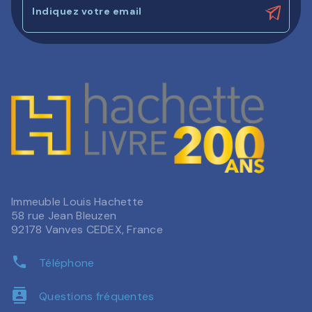
Indiquez votre email
Immeuble Louis Hachette
58 rue Jean Bleuzen
92178 Vanves CEDEX, France
phone
Téléphone
contacts
Questions fréquentes