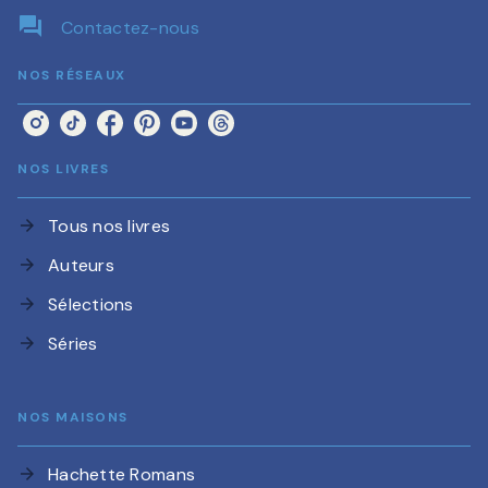
question_answer
Contactez-nous
NOS RÉSEAUX
NOS LIVRES
Tous nos livres
arrow_forward
Auteurs
arrow_forward
Sélections
arrow_forward
Séries
arrow_forward
NOS MAISONS
Hachette Romans
arrow_forward