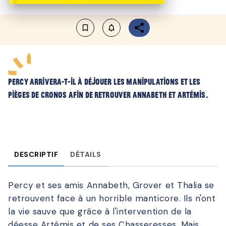
bookmark_border
notifications_none_outlined
Percy arrivera-t-il à déjouer les manipulations et les
pièges de Cronos afin de retrouver Annabeth et Artémis.
DESCRIPTIF
DÉTAILS
Percy et ses amis Annabeth, Grover et Thalia se
retrouvent face à un horrible manticore. Ils n'ont
la vie sauve que grâce à l'intervention de la
déesse Artémis et de ses Chasseresses. Mais