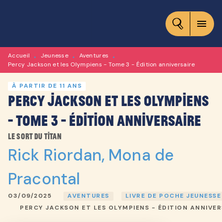
MENU
RECHERCHE
CONTENU
menu
PIED DE PAGE
Accueil
Jeunesse
Aventures
•
•
•
Percy Jackson et les Olympiens - Tome 3 - Édition anniversaire
À PARTIR DE 11 ANS
Percy Jackson et les Olympiens
- Tome 3 - Édition anniversaire
Le sort du Titan
Rick Riordan
,
Mona de
Pracontal
03/09/2025
AVENTURES
LIVRE DE POCHE JEUNESSE
PERCY JACKSON ET LES OLYMPIENS - ÉDITION ANNIVER