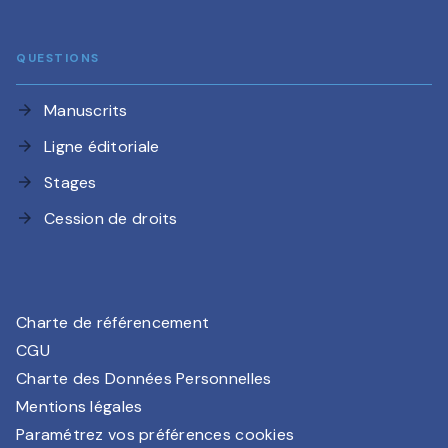
QUESTIONS
Manuscrits
arrow_forward
Ligne éditoriale
arrow_forward
Stages
arrow_forward
Cession de droits
arrow_forward
Charte de référencement
CGU
Charte des Données Personnelles
Mentions légales
Paramétrez vos préférences cookies