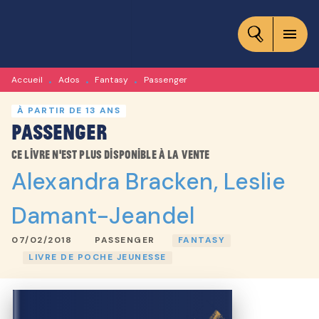
MENU
RECHERCHE
CONTENU
menu
PIED DE PAGE
Accueil
Ados
Fantasy
Passenger
•
•
•
À PARTIR DE 13 ANS
Passenger
Ce livre n'est plus disponible à la vente
Alexandra Bracken
,
Leslie
Damant-Jeandel
07/02/2018
PASSENGER
FANTASY
LIVRE DE POCHE JEUNESSE