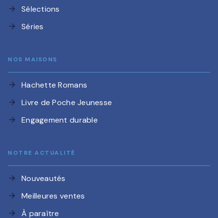
Sélections
arrow_forward
Séries
arrow_forward
NOS MAISONS
Hachette Romans
arrow_forward
Livre de Poche Jeunesse
arrow_forward
Engagement durable
arrow_forward
NOTRE ACTUALITÉ
Nouveautés
arrow_forward
Meilleures ventes
arrow_forward
À paraître
arrow_forward