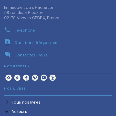
Immeuble Louis Hachette
58 rue Jean Bleuzen
92178 Vanves CEDEX, France
phone
Téléphone
contacts
Questions fréquentes
question_answer
Contactez-nous
NOS RÉSEAUX
NOS LIVRES
Tous nos livres
arrow_forward
Auteurs
arrow_forward