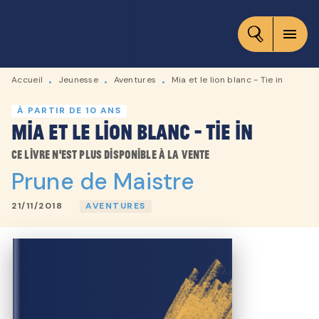
MENU
RECHERCHE
CONTENU
menu
PIED DE PAGE
Accueil
Jeunesse
Aventures
Mia et le lion blanc - Tie in
•
•
•
À PARTIR DE 10 ANS
Mia et le lion blanc - Tie in
Ce livre n'est plus disponible à la vente
Prune de Maistre
21/11/2018
AVENTURES