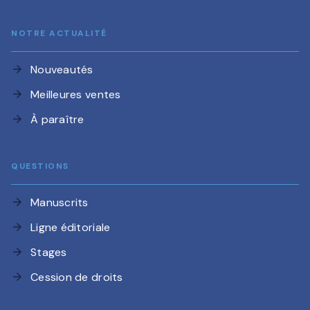
NOTRE ACTUALITÉ
Nouveautés
arrow_forward
Meilleures ventes
arrow_forward
À paraître
arrow_forward
QUESTIONS
Manuscrits
arrow_forward
Ligne éditoriale
arrow_forward
Stages
arrow_forward
Cession de droits
arrow_forward