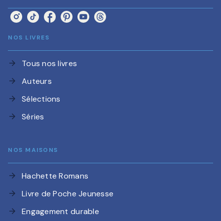
NOS LIVRES
Tous nos livres
arrow_forward
Auteurs
arrow_forward
Sélections
arrow_forward
Séries
arrow_forward
NOS MAISONS
Hachette Romans
arrow_forward
Livre de Poche Jeunesse
arrow_forward
Engagement durable
arrow_forward