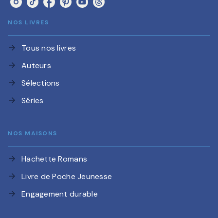
NOS LIVRES
Tous nos livres
arrow_forward
Auteurs
arrow_forward
Sélections
arrow_forward
Séries
arrow_forward
NOS MAISONS
Hachette Romans
arrow_forward
Livre de Poche Jeunesse
arrow_forward
Engagement durable
arrow_forward