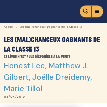
MENU
RECHERCHE
CONTENU
menu
PIED DE PAGE
Accueil
Les (mal)chanceux gagnants de la Classe 13
•
Les (mal)chanceux gagnants de
la Classe 13
Ce livre n'est plus disponible à la vente
Honest Lee
,
Matthew J.
Gilbert
,
Joëlle Dreidemy
,
Marie Tillol
03/04/2019