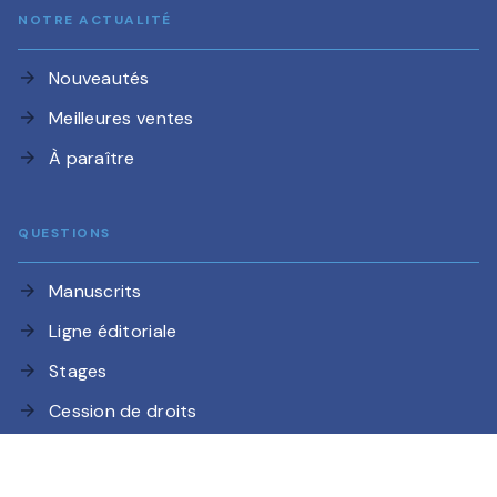
NOTRE ACTUALITÉ
Nouveautés
arrow_forward
Meilleures ventes
arrow_forward
À paraître
arrow_forward
QUESTIONS
Manuscrits
arrow_forward
Ligne éditoriale
arrow_forward
Stages
arrow_forward
Cession de droits
arrow_forward