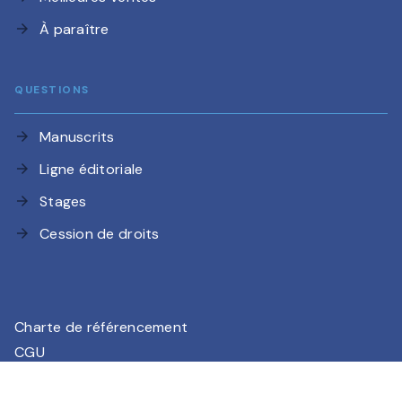
À paraître
arrow_forward
QUESTIONS
Manuscrits
arrow_forward
Ligne éditoriale
arrow_forward
Stages
arrow_forward
Cession de droits
arrow_forward
Charte de référencement
CGU
Charte des Données Personnelles