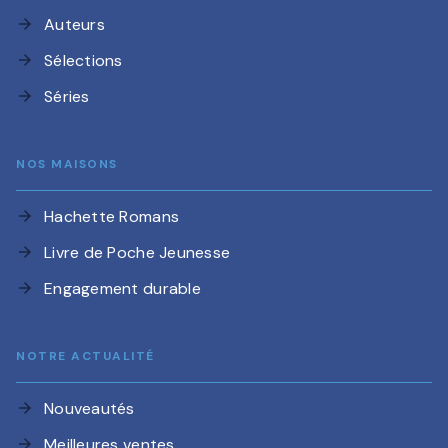
Auteurs
arrow_forward
Sélections
arrow_forward
Séries
arrow_forward
NOS MAISONS
Hachette Romans
arrow_forward
Livre de Poche Jeunesse
arrow_forward
Engagement durable
arrow_forward
NOTRE ACTUALITÉ
Nouveautés
arrow_forward
Meilleures ventes
arrow_forward