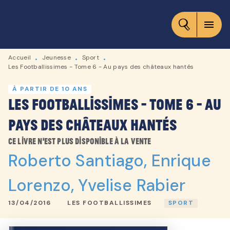
MENU
RECHERCHE
CONTENU
menu
PIED DE PAGE
Accueil
Jeunesse
Sport
•
•
•
Les Footballissimes - Tome 6 - Au pays des châteaux hantés
À PARTIR DE 10 ANS
Les Footballissimes - Tome 6 - Au
pays des châteaux hantés
Ce livre n'est plus disponible à la vente
Roberto Santiago
,
Enrique
Lorenzo
,
Yvelise Rabier
13/04/2016
LES FOOTBALLISSIMES
SPORT