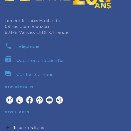
Immeuble Louis Hachette
58 rue Jean Bleuzen
92178 Vanves CEDEX, France
phone
Téléphone
contacts
Questions fréquentes
question_answer
Contactez-nous
NOS RÉSEAUX
NOS LIVRES
Tous nos livres
arrow_forward