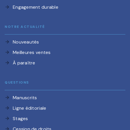
Engagement durable
arrow_forward
NOTRE ACTUALITÉ
Nouveautés
arrow_forward
Meilleures ventes
arrow_forward
À paraître
arrow_forward
QUESTIONS
Manuscrits
arrow_forward
Ligne éditoriale
arrow_forward
Stages
arrow_forward
Cession de droits
arrow_forward