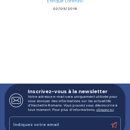
Enrique Lorenzo
02/05/2018
Inscrivez-vous à la newsletter
Votre adresse e-mail sera uniquement utilisée pour
vous envoyer des informations sur les actualités
d'Hachette Romans. Vous pouvez vous désinscrire à
tout moment. Pour plus d’informations,
cliquez ici
.
Indiquez votre email