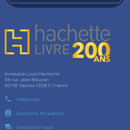
Immeuble Louis Hachette
58 rue Jean Bleuzen
92178 Vanves CEDEX, France
phone
Téléphone
contacts
Questions fréquentes
question_answer
Contactez-nous