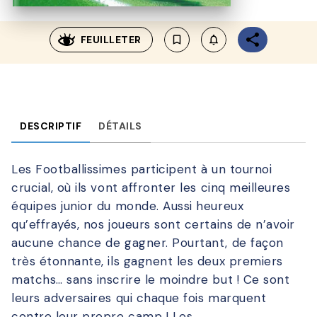
FEUILLETER
bookmark_border
notifications_none_outl
DESCRIPTIF
DÉTAILS
Les Footballissimes participent à un tournoi
crucial, où ils vont affronter les cinq meilleures
équipes junior du monde. Aussi heureux
qu’effrayés, nos joueurs sont certains de n’avoir
aucune chance de gagner. Pourtant, de façon
très étonnante, ils gagnent les deux premiers
matchs… sans inscrire le moindre but ! Ce sont
leurs adversaires qui chaque fois marquent
contre leur propre camp ! Les