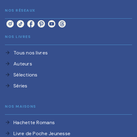
NOS RÉSEAUX
NOS LIVRES
Tous nos livres
arrow_forward
Auteurs
arrow_forward
Sélections
arrow_forward
Séries
arrow_forward
NOS MAISONS
Hachette Romans
arrow_forward
Livre de Poche Jeunesse
arrow_forward