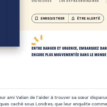
05/10/2022
LES EXTRAORDINAIRES
bookmark_border
ENREGISTRER
notifications_none_out
ÊTRE ALERTÉ
Entre danger et urgence, embarquez dan
encore plus mouvementée dans le monde 
eur ami Valian de l’aider à trouver sa sœur disparue
ques caché sous Londres, que leur enquête commen