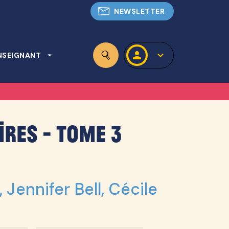
NEWSLETTER
personn
keyboard_arrow_down
NSEIGNANT
arrow_drop_down
search
ires - Tome 3
,
Jennifer Bell
,
Cécile