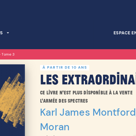
PIED DE PAGE
S
arrow_drop_down
ESPACE E
- Tome 3
À PARTIR DE 10 ANS
Les Extraordina
Ce livre n'est plus disponible à la vente
L'armée des spectres
Karl James Montford
Moran