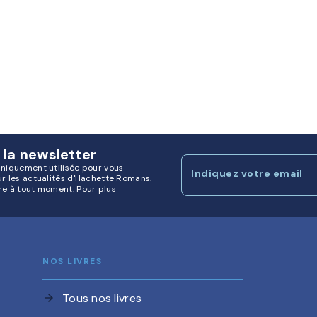
 la newsletter
uniquement utilisée pour vous
Indiquez votre email
ur les actualités d'Hachette Romans.
re à tout moment. Pour plus
NOS LIVRES
Tous nos livres
arrow_forward