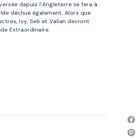
versée depuis l’Angleterre se fera à
ilde déchue également. Alors que
ctres, Ivy, Seb et Valian devront
nde Extraordinaire.
P