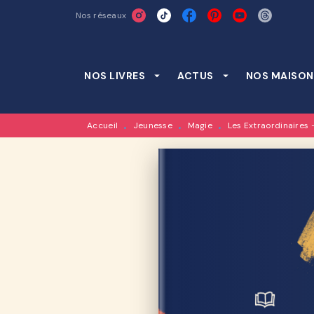
Nos réseaux
MENU
RECHERCHE
CONTENU
NOS LIVRES
arrow_drop_down
ACTUS
arrow_drop_down
NOS MAISON
Accueil
Jeunesse
Magie
Les Extraordinaires 
•
•
•