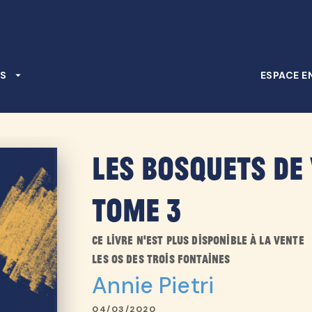
PIED DE PAGE
S
arrow_drop_down
ESPACE E
Les bosquets de 
Tome 3
Ce livre n'est plus disponible à la vente
Les os des trois fontaines
Annie Pietri
04/03/2020