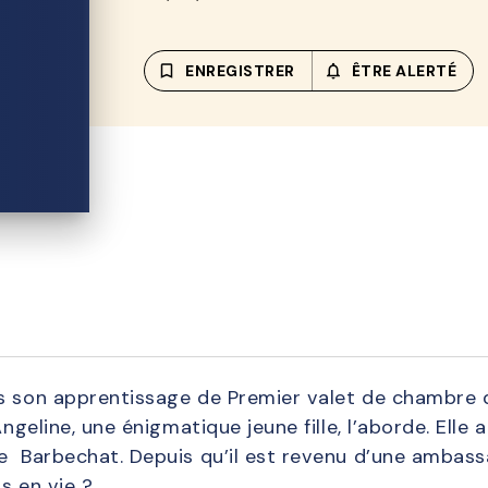
bookmark_border
ENREGISTRER
notifications_none_out
ÊTRE ALERTÉ
s son apprentissage de Premier valet de chambre d
Angeline, une énigmatique jeune fille, l’aborde. Elle
e Barbechat. Depuis qu’il est revenu d’une ambass
rs en vie ?