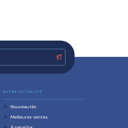
NOTRE ACTUALITÉ
Nouveautés
arrow_forward
Meilleures ventes
arrow_forward
À paraître
arrow_forward