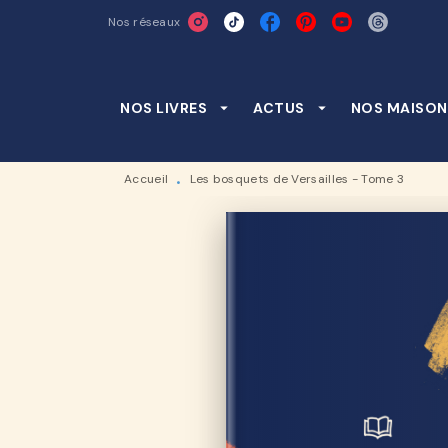
Nos réseaux
MENU
RECHERCHE
CONTENU
NOS LIVRES
arrow_drop_down
ACTUS
arrow_drop_down
NOS MAISON
Accueil
Les bosquets de Versailles - Tome 3
•