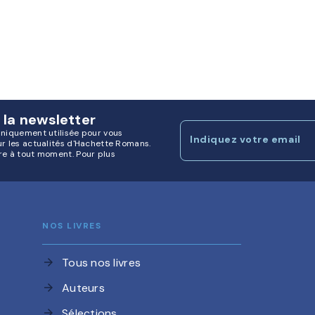
 la newsletter
uniquement utilisée pour vous
Indiquez votre email
ur les actualités d'Hachette Romans.
re à tout moment. Pour plus
NOS LIVRES
Tous nos livres
arrow_forward
Auteurs
arrow_forward
Sélections
arrow_forward