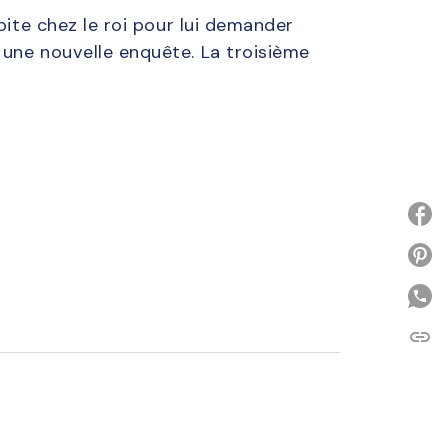
pite chez le roi pour lui demander
 une nouvelle enquête. La troisième
P
link
C