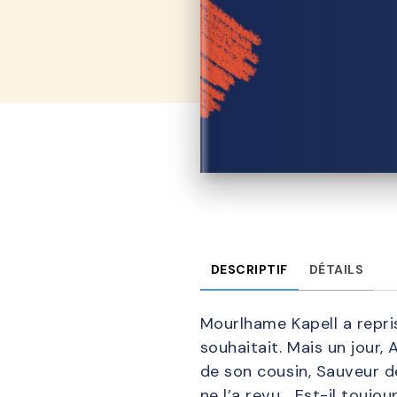
DESCRIPTIF
DÉTAILS
Mourlhame Kapell a repri
souhaitait. Mais un jour, 
de son cousin, Sauveur d
ne l’a revu… Est-il toujou