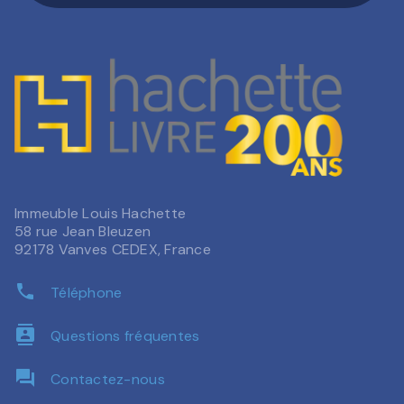
Immeuble Louis Hachette
58 rue Jean Bleuzen
92178 Vanves CEDEX, France
phone
Téléphone
contacts
Questions fréquentes
question_answer
Contactez-nous