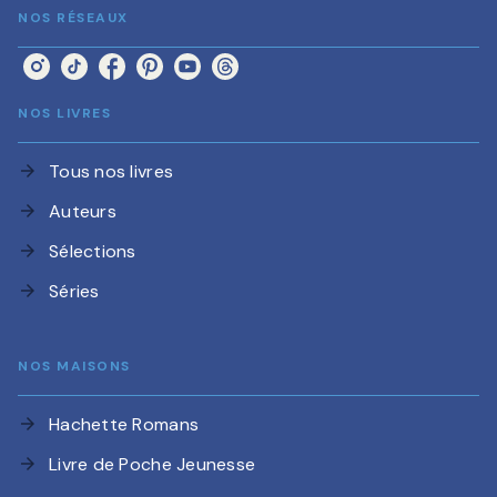
NOS RÉSEAUX
NOS LIVRES
Tous nos livres
arrow_forward
Auteurs
arrow_forward
Sélections
arrow_forward
Séries
arrow_forward
NOS MAISONS
Hachette Romans
arrow_forward
Livre de Poche Jeunesse
arrow_forward