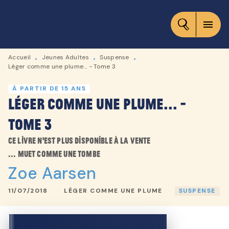
MENU
RECHERCHE
CONTENU
menu
PIED DE PAGE
Accueil
Jeunes Adultes
Suspense
•
•
•
Léger comme une plume... - Tome 3
À PARTIR DE 15 ANS
Léger comme une plume... -
Tome 3
Ce livre n'est plus disponible à la vente
... muet comme une tombe
Zoe Aarsen
11/07/2018
LÉGER COMME UNE PLUME
SUSPENSE