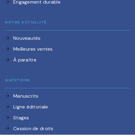
Engagement durable
arrow_forward
NOTRE ACTUALITÉ
Nouveautés
arrow_forward
Meilleures ventes
arrow_forward
À paraître
arrow_forward
QUESTIONS
Manuscrits
arrow_forward
Ligne éditoriale
arrow_forward
Stages
arrow_forward
Cession de droits
arrow_forward