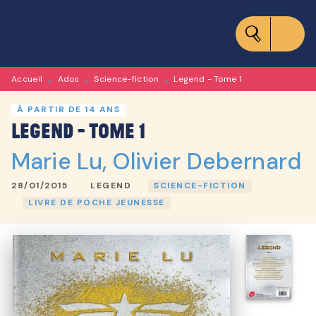
MENU
RECHERCHE
CONTENU
PIED DE PAGE
Accueil
Ados
Science-fiction
Legend - Tome 1
•
•
•
À PARTIR DE 14 ANS
Legend - Tome 1
Marie Lu
,
Olivier Debernard
28/01/2015
LEGEND
SCIENCE-FICTION
LIVRE DE POCHE JEUNESSE