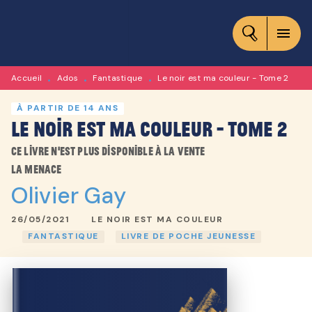
MENU
RECHERCHE
CONTENU
menu
PIED DE PAGE
Accueil
Ados
Fantastique
Le noir est ma couleur - Tome 2
•
•
•
À PARTIR DE 14 ANS
Le noir est ma couleur - Tome 2
Ce livre n'est plus disponible à la vente
La menace
Olivier Gay
26/05/2021
LE NOIR EST MA COULEUR
FANTASTIQUE
LIVRE DE POCHE JEUNESSE