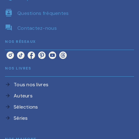
contacts
Questions fréquentes
question_answer
Contactez-nous
NOS RÉSEAUX
NOS LIVRES
Tous nos livres
arrow_forward
Auteurs
arrow_forward
Sélections
arrow_forward
Séries
arrow_forward
NOS MAISONS