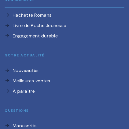
Hachette Romans
arrow_forward
Livre de Poche Jeunesse
arrow_forward
Engagement durable
arrow_forward
NOTRE ACTUALITÉ
Nouveautés
arrow_forward
Meilleures ventes
arrow_forward
À paraître
arrow_forward
QUESTIONS
Manuscrits
arrow_forward