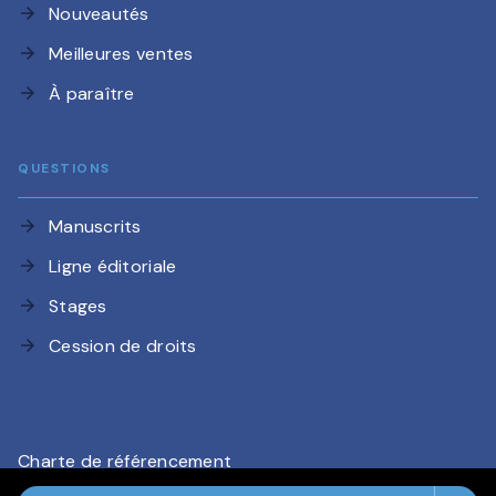
Nouveautés
arrow_forward
Meilleures ventes
arrow_forward
À paraître
arrow_forward
QUESTIONS
Manuscrits
arrow_forward
Ligne éditoriale
arrow_forward
Stages
arrow_forward
Cession de droits
arrow_forward
Charte de référencement
CGU