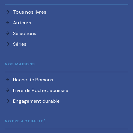
Tous nos livres
arrow_forward
Auteurs
arrow_forward
Sélections
arrow_forward
Séries
arrow_forward
NOS MAISONS
Hachette Romans
arrow_forward
Livre de Poche Jeunesse
arrow_forward
Engagement durable
arrow_forward
NOTRE ACTUALITÉ