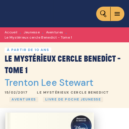
MENU
RECHERCHE
CONTENU
menu
PIED DE PAGE
Accueil
Jeunesse
Aventures
•
•
•
Le Mystérieux cercle Benedict - Tome 1
À PARTIR DE 10 ANS
Le Mystérieux cercle Benedict -
Tome 1
Trenton Lee Stewart
15/02/2017
LE MYSTÉRIEUX CERCLE BENEDICT
AVENTURES
LIVRE DE POCHE JEUNESSE