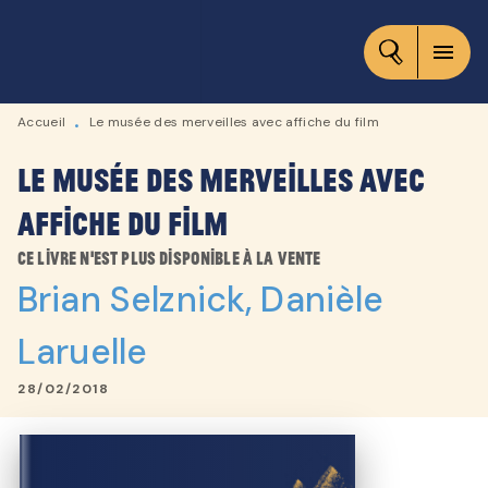
MENU
RECHERCHE
CONTENU
menu
PIED DE PAGE
Accueil
Le musée des merveilles avec affiche du film
•
Le musée des merveilles avec
affiche du film
Ce livre n'est plus disponible à la vente
Brian Selznick
,
Danièle
Laruelle
28/02/2018