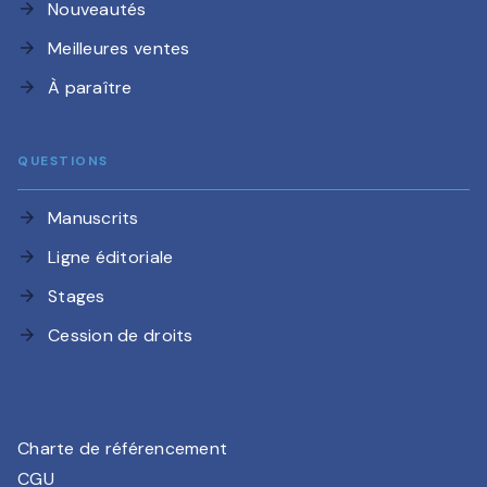
Nouveautés
arrow_forward
Meilleures ventes
arrow_forward
À paraître
arrow_forward
QUESTIONS
Manuscrits
arrow_forward
Ligne éditoriale
arrow_forward
Stages
arrow_forward
Cession de droits
arrow_forward
Charte de référencement
CGU