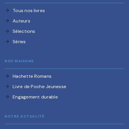
Tous nos livres
arrow_forward
Auteurs
arrow_forward
Sélections
arrow_forward
Séries
arrow_forward
NOS MAISONS
Hachette Romans
arrow_forward
Livre de Poche Jeunesse
arrow_forward
Engagement durable
arrow_forward
NOTRE ACTUALITÉ