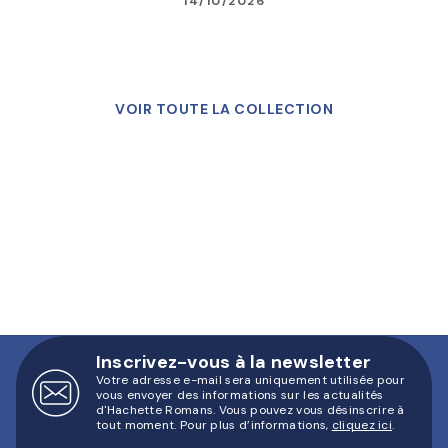
14/10/2026
VOIR TOUTE LA COLLECTION
Inscrivez-vous à la newsletter
Votre adresse e-mail sera uniquement utilisée pour
vous envoyer des informations sur les actualités
d'Hachette Romans. Vous pouvez vous désinscrire à
tout moment. Pour plus d’informations,
cliquez ici
.