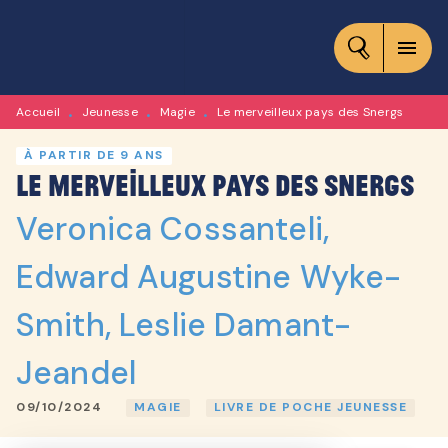
MENU
RECHERCHE
CONTENU
menu
PIED DE PAGE
Accueil
Jeunesse
Magie
Le merveilleux pays des Snergs
•
•
•
À PARTIR DE 9 ANS
Le merveilleux pays des Snergs
Veronica Cossanteli
,
Edward Augustine Wyke-
Smith
,
Leslie Damant-
Jeandel
09/10/2024
MAGIE
LIVRE DE POCHE JEUNESSE