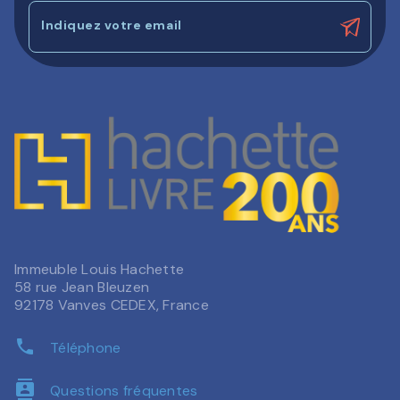
Indiquez votre email
Immeuble Louis Hachette
58 rue Jean Bleuzen
92178 Vanves CEDEX, France
phone
Téléphone
contacts
Questions fréquentes