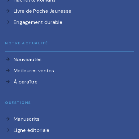
Livre de Poche Jeunesse
arrow_forward
Engagement durable
arrow_forward
NOTRE ACTUALITÉ
Nouveautés
arrow_forward
Meilleures ventes
arrow_forward
À paraître
arrow_forward
QUESTIONS
Manuscrits
arrow_forward
Ligne éditoriale
arrow_forward