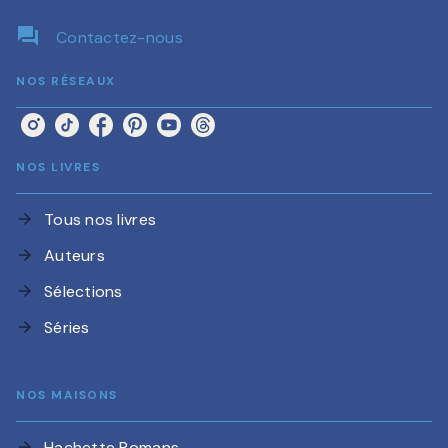
question_answer
Contactez-nous
NOS RÉSEAUX
NOS LIVRES
Tous nos livres
arrow_forward
Auteurs
arrow_forward
Sélections
arrow_forward
Séries
arrow_forward
NOS MAISONS
Hachette Romans
arrow_forward