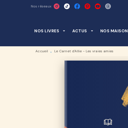
Nos réseaux
MENU
RECHERCHE
CONTENU
NOS LIVRES
arrow_drop_down
ACTUS
arrow_drop_down
NOS MAISON
Accueil
Le Carnet d'Allie - Les vraies amies
•