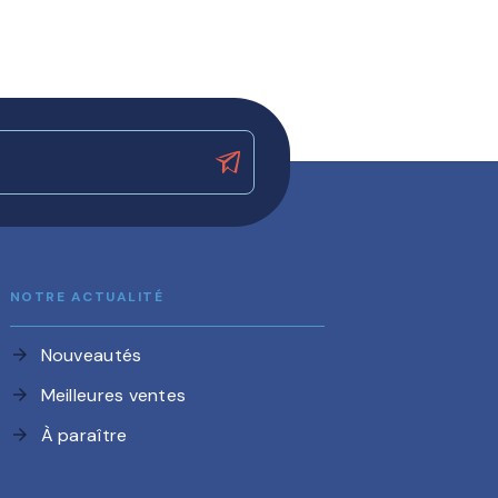
NOTRE ACTUALITÉ
Nouveautés
arrow_forward
Meilleures ventes
arrow_forward
À paraître
arrow_forward