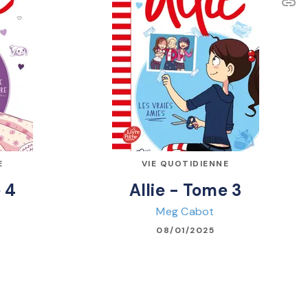
link
C
E
VIE QUOTIDIENNE
 4
Allie - Tome 3
Meg Cabot
08/01/2025