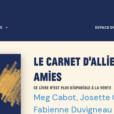
PIED DE PAGE
S
arrow_drop_down
ESPACE E
Le Carnet d'Allie
amies
Ce livre n'est plus disponible à la vente
Meg Cabot
,
Josette 
Fabienne Duvigneau