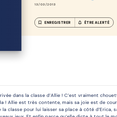
13/03/2013
bookmark_border
ENREGISTRER
notifications_none_out
ÊTRE ALERTÉ
rivée dans la classe d’Allie ! C’est vraiment chouet
! Allie est très contente, mais sa joie est de cou
e la classe pour lui laisser sa place à côté d’Erica,
ux jeux. Et enfin parce qu’elle dicte à tout le mon