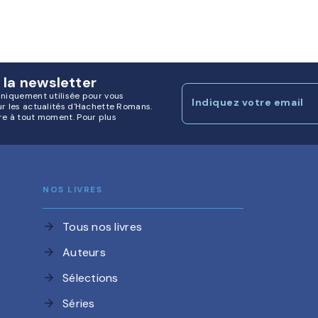
 la newsletter
uniquement utilisée pour vous
Indiquez votre email
ur les actualités d'Hachette Romans.
re à tout moment. Pour plus
NOS LIVRES
Tous nos livres
arrow_forward
Auteurs
arrow_forward
Sélections
arrow_forward
Séries
arrow_forward