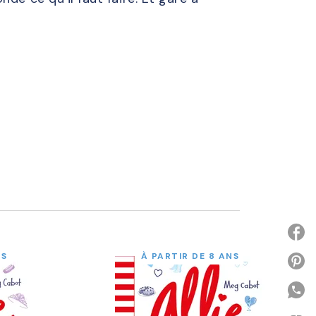
NS
À PARTIR DE 8 ANS
P