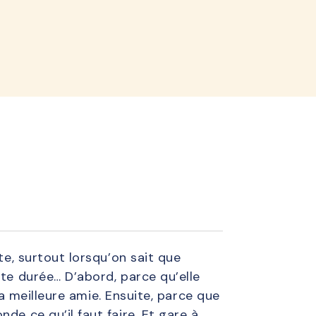
lined
te, surtout lorsqu’on sait que
rte durée… D’abord, parce qu’elle
 sa meilleure amie. Ensuite, parce que
de ce qu’il faut faire. Et gare à