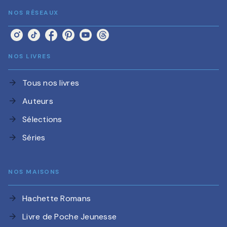
NOS RÉSEAUX
NOS LIVRES
Tous nos livres
arrow_forward
Auteurs
arrow_forward
Sélections
arrow_forward
Séries
arrow_forward
NOS MAISONS
Hachette Romans
arrow_forward
Livre de Poche Jeunesse
arrow_forward