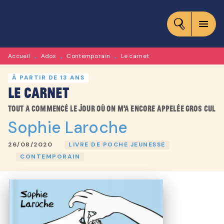
MENU
RECHERCHE
CONTENU
menu
PIED DE PAGE
Accueil
Ados
Contemporain
Le carnet
•
•
•
À PARTIR DE 13 ANS
Le carnet
Tout a commencé le jour où on m'a encore appelée Gros Cul
Sophie Laroche
26/08/2020
LIVRE DE POCHE JEUNESSE
CONTEMPORAIN