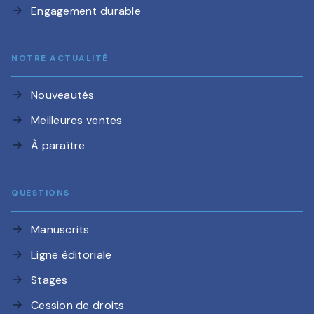
Engagement durable
arrow_forward
NOTRE ACTUALITÉ
Nouveautés
arrow_forward
Meilleures ventes
arrow_forward
À paraître
arrow_forward
QUESTIONS
Manuscrits
arrow_forward
Ligne éditoriale
arrow_forward
Stages
arrow_forward
Cession de droits
arrow_forward