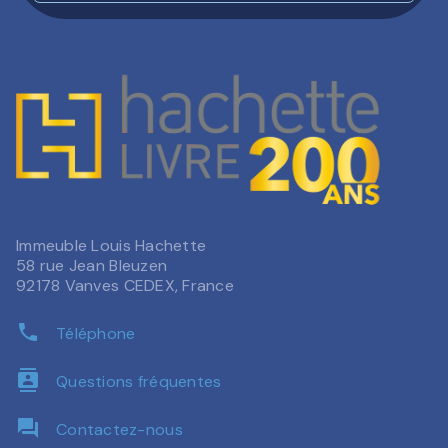
Immeuble Louis Hachette
58 rue Jean Bleuzen
92178 Vanves CEDEX, France
phone
Téléphone
contacts
Questions fréquentes
question_answer
Contactez-nous