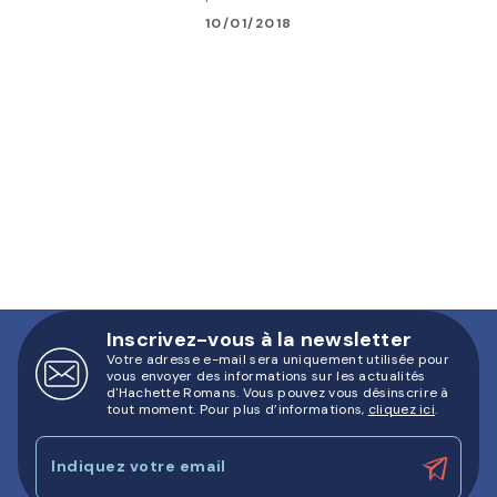
10/01/2018
Inscrivez-vous à la newsletter
Votre adresse e-mail sera uniquement utilisée pour
vous envoyer des informations sur les actualités
d'Hachette Romans. Vous pouvez vous désinscrire à
tout moment. Pour plus d’informations,
cliquez ici
.
Indiquez votre email