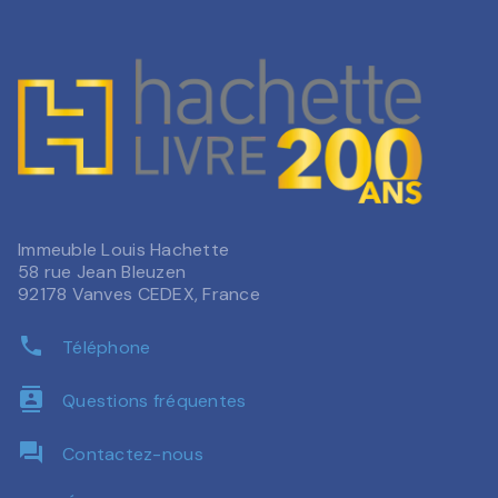
Immeuble Louis Hachette
58 rue Jean Bleuzen
92178 Vanves CEDEX, France
phone
Téléphone
contacts
Questions fréquentes
question_answer
Contactez-nous