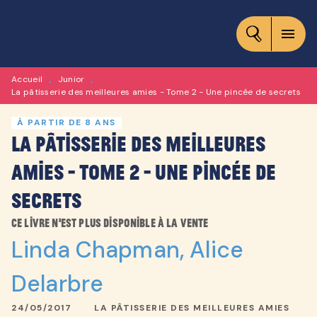
MENU
RECHERCHE
CONTENU
menu
PIED DE PAGE
Accueil
Junior
•
•
La pâtisserie des meilleures amies - Tome 2 - Une pincée de secrets
À PARTIR DE 8 ANS
La pâtisserie des meilleures
amies - Tome 2 - Une pincée de
secrets
Ce livre n'est plus disponible à la vente
Linda Chapman
,
Alice
Delarbre
24/05/2017
LA PÂTISSERIE DES MEILLEURES AMIES