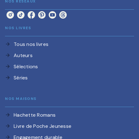
NOS RÉSEAUX
NOS LIVRES
Tous nos livres
arrow_forward
Auteurs
arrow_forward
Sélections
arrow_forward
Séries
arrow_forward
NOS MAISONS
Hachette Romans
arrow_forward
Livre de Poche Jeunesse
arrow_forward
Engagement durable
arrow_forward