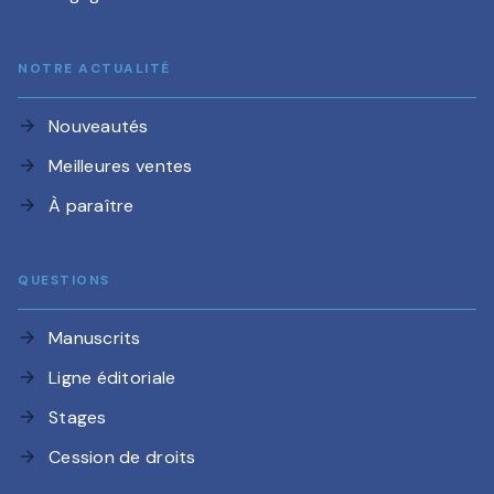
NOTRE ACTUALITÉ
Nouveautés
arrow_forward
Meilleures ventes
arrow_forward
À paraître
arrow_forward
QUESTIONS
Manuscrits
arrow_forward
Ligne éditoriale
arrow_forward
Stages
arrow_forward
Cession de droits
arrow_forward