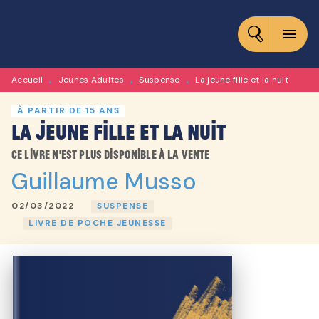
MENU
RECHERCHE
CONTENU
menu
PIED DE PAGE
Accueil
Jeunes Adultes
Suspense
La jeune fille et la nuit
•
•
•
À PARTIR DE 15 ANS
La jeune fille et la nuit
Ce livre n'est plus disponible à la vente
Guillaume Musso
02/03/2022
SUSPENSE
LIVRE DE POCHE JEUNESSE