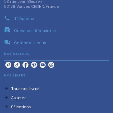
58 rue Jean Bleuzen
92178 Vanves CEDEX, France
phone
Téléphone
contacts
Questions fréquentes
question_answer
Contactez-nous
NOS RÉSEAUX
NOS LIVRES
Tous nos livres
arrow_forward
Auteurs
arrow_forward
Sélections
arrow_forward