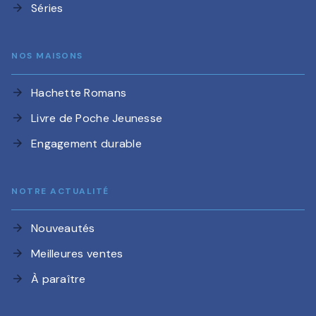
Séries
arrow_forward
NOS MAISONS
Hachette Romans
arrow_forward
Livre de Poche Jeunesse
arrow_forward
Engagement durable
arrow_forward
NOTRE ACTUALITÉ
Nouveautés
arrow_forward
Meilleures ventes
arrow_forward
À paraître
arrow_forward