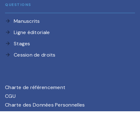
QUESTIONS
Manuscrits
arrow_forward
Ligne éditoriale
arrow_forward
Stages
arrow_forward
Cession de droits
arrow_forward
Charte de référencement
CGU
Charte des Données Personnelles
Mentions légales
Paramétrez vos préférences cookies