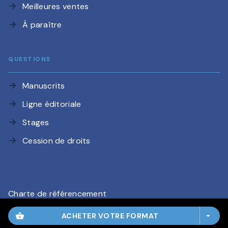
Meilleures ventes
arrow_forward
À paraître
arrow_forward
QUESTIONS
Manuscrits
arrow_forward
Ligne éditoriale
arrow_forward
Stages
arrow_forward
Cession de droits
arrow_forward
Charte de référencement
CGU
shopping_basket
ACHETER VOTRE FORMAT
arrow_drop_down
Charte des Données Personnelles