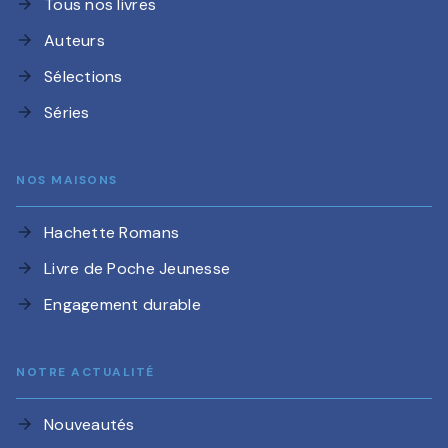
Tous nos livres
arrow_forward
Auteurs
arrow_forward
Sélections
arrow_forward
Séries
arrow_forward
NOS MAISONS
Hachette Romans
arrow_forward
Livre de Poche Jeunesse
arrow_forward
Engagement durable
arrow_forward
NOTRE ACTUALITÉ
Nouveautés
arrow_forward