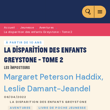
MENU
RECHERCHE
CONTENU
menu
PIED DE PAGE
Accueil
Jeunesse
Aventures
•
•
•
La disparition des enfants Greystone - Tome 2
À PARTIR DE 10 ANS
La disparition des enfants
Greystone - Tome 2
Les imposteurs
Margaret Peterson Haddix
,
Leslie Damant-Jeandel
06/04/2022
LA DISPARITION DES ENFANTS GREYSTONE
AVENTURES
LIVRE DE POCHE JEUNESSE