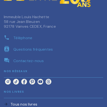
Immeuble Louis Hachette
58 rue Jean Bleuzen
92178 Vanves CEDEX, France
phone
Téléphone
contacts
Questions fréquentes
question_answer
Contactez-nous
NOS RÉSEAUX
NOS LIVRES
Tous nos livres
arrow_forward