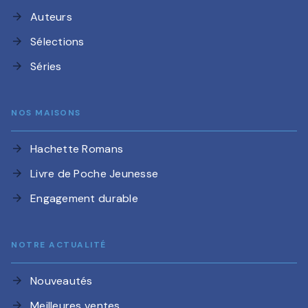
Auteurs
arrow_forward
Sélections
arrow_forward
Séries
arrow_forward
NOS MAISONS
Hachette Romans
arrow_forward
Livre de Poche Jeunesse
arrow_forward
Engagement durable
arrow_forward
NOTRE ACTUALITÉ
Nouveautés
arrow_forward
Meilleures ventes
arrow_forward