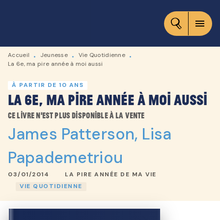
MENU
RECHERCHE
CONTENU
menu
PIED DE PAGE
Accueil
Jeunesse
Vie Quotidienne
•
•
•
La 6e, ma pire année à moi aussi
À PARTIR DE 10 ANS
La 6e, ma pire année à moi aussi
Ce livre n'est plus disponible à la vente
James Patterson
,
Lisa
Papademetriou
03/01/2014
LA PIRE ANNÉE DE MA VIE
VIE QUOTIDIENNE