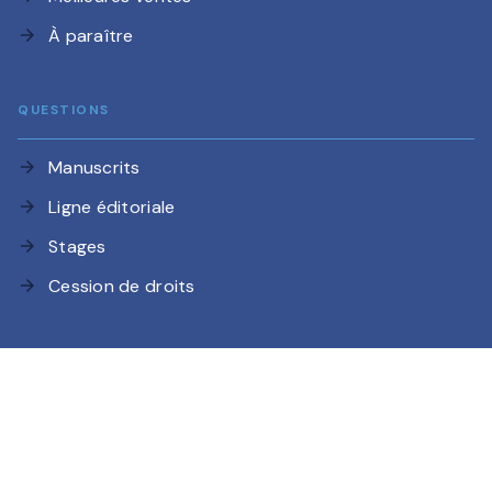
À paraître
arrow_forward
QUESTIONS
Manuscrits
arrow_forward
Ligne éditoriale
arrow_forward
Stages
arrow_forward
Cession de droits
arrow_forward
Charte de référencement
CGU
Charte des Données Personnelles