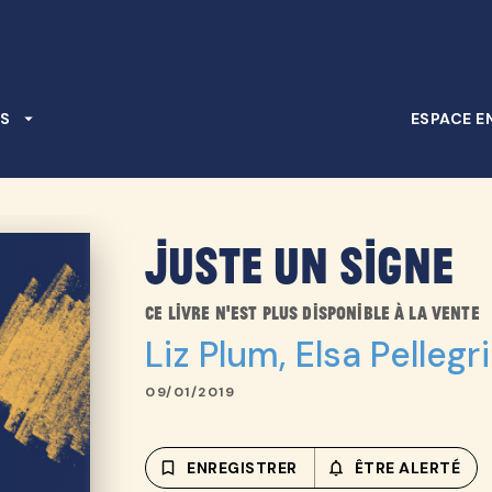
PIED DE PAGE
S
arrow_drop_down
ESPACE E
Juste un signe
Ce livre n'est plus disponible à la vente
Liz Plum
,
Elsa Pellegri
09/01/2019
bookmark_border
ENREGISTRER
notifications_none_out
ÊTRE ALERTÉ