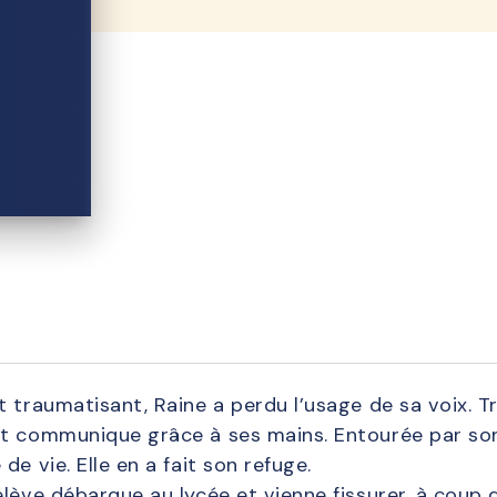
 traumatisant, Raine a perdu l’usage de sa voix. Tro
t communique grâce à ses mains. Entourée par son 
e vie. Elle en a fait son refuge.
lève débarque au lycée et vienne fissurer, à coup d