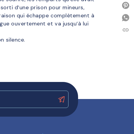
P
 sorti d’une prison pour mineurs,
ne raison qui échappe complètement à
ague ouvertement et va jusqu’à lui
link
C
n silence.