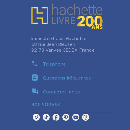
Immeuble Louis Hachette
58 rue Jean Bleuzen
92178 Vanves CEDEX, France
phone
Téléphone
contacts
Questions fréquentes
question_answer
Contactez-nous
NOS RÉSEAUX