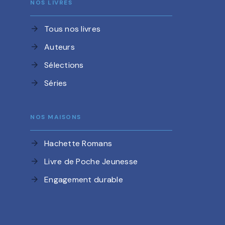
NOS LIVRES
Tous nos livres
arrow_forward
Auteurs
arrow_forward
Sélections
arrow_forward
Séries
arrow_forward
NOS MAISONS
Hachette Romans
arrow_forward
Livre de Poche Jeunesse
arrow_forward
Engagement durable
arrow_forward