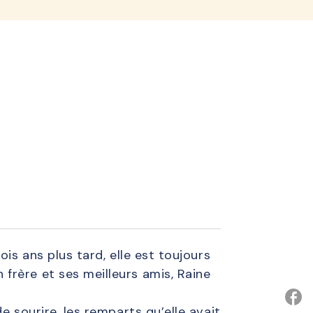
is ans plus tard, elle est toujours
frère et ses meilleurs amis, Raine
e sourire, les remparts qu’elle avait