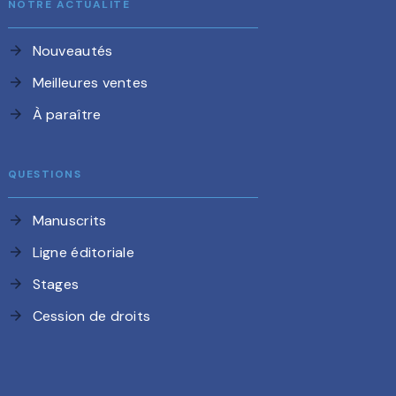
NOTRE ACTUALITÉ
Nouveautés
arrow_forward
Meilleures ventes
arrow_forward
À paraître
arrow_forward
QUESTIONS
Manuscrits
arrow_forward
Ligne éditoriale
arrow_forward
Stages
arrow_forward
Cession de droits
arrow_forward