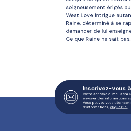
soigneusement érigés auto
West Love intrigue autant
Raine, déterminé à se rap
demander de lui enseigne
Ce que Raine ne sait pas,
Inscrivez-vous à
Votre adresse e-mail sera 
envoyer des informations s
Vous pouvez vous désinscri
d’informations,
cliquez ici
.